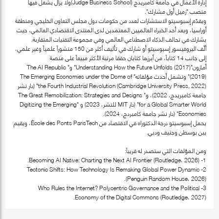
إدارة الأعمال في جامعة كامبريدج (Judge Business School)ولا يزال يشغل فيها
منصب "زميل أول مشارك".
ويقدّم إسبوسيتو الاستشارات لعدد من حكومات دول مجلس التعاون الخليجي ومنطقة
أوراسيا، ويعد أحد الخبراء العالميين المعتمدين لدى المنتدى الاقتصادي العالمي، حيث
يشارك في تحالف الذكاء الاصطناعي العالمي وفي مجموعة التقنيات المتقاربة.
ألّف البروفيسور إسبوسيتو أو شارك في تأليف أكثر من 150 منشوراً علمياً وغير علمي،
إلى جانب 14 كتاباً، من أبرزها كتابان حققا مرتبة الأكثر مبيعاً على منصة
أمازون"Understanding How the Future Unfolds (2017)" و" The AI Republic
(2019)" وتشمل أحدث مؤلفاته" The Emerging Economies under the Dome of
the Fourth Industrial Revolution (Cambridge University Press, 2022)" (دار نشر
جامعة كامبريدج، 2022)، و" The Great Remobilization: Strategies and Designs
for a Global Smarter World" (دار MIT للنشر، 2023) و "Digitizing the Emerging
Economies" (دار نشر جامعة كامبردج، 2024).
يحمل إسبوسيتو درجة الدكتوراه في الاقتصاد من École des Ponts ParisTech، ويقيم
بين بوسطن وجنيف ودبي.
ومن المؤلفات التي ستصدر له قريباً:
1- Becoming AI Native: Charting the Next AI Frontier (Routledge، 2026).
2- Tectonic Shifts: How Technology Is Remaking Global Power Dynamic
(Penguin Random House، 2026).
3- Who Rules the Internet? Polycentric Governance and the Political
Economy of the Digital Commons (Routledge، 2027).