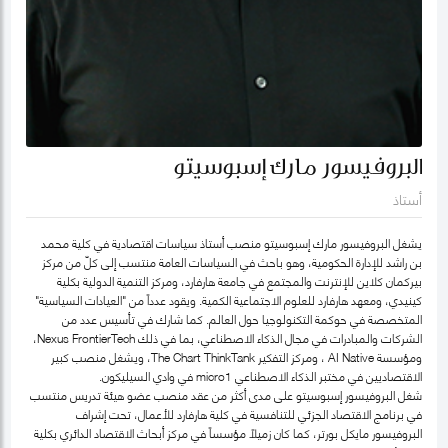
البروفيسور مارك إسبوسيتو
أستاذ
يشغل البروفيسور مارك إسبوسيتو منصب أستاذ سياسات اقتصادية في كلية محمد
بن راشد للإدارة الحكومية، وهو باحث في السياسات العامة منتسب إلى كلّ من مركز
بيركمان كلاين للإنترنت والمجتمع في جامعة هارفارد، ومركز التنمية الدولية بكلية
كينيدي، ومعهد هارفارد للعلوم الاجتماعية الكمية. ويقود عدداً من "العيادات السياسية"
المتخصصة في حوكمة التكنولوجيا حول العالم. كما شارك في تأسيس عدد من
الشركات والمبادرات في مجال الذكاء الاصطناعي، بما في ذلك Nexus FrontierTech،
ومؤسسة AI Native ، ومركز التفكير The Chart ThinkTank، ويشغل منصب كبير
الاقتصاديين في مختبر الذكاء الاصطناعي micro1 في وادي السيليكون.
شغل البروفيسور إسبوسيتو على مدى أكثر من عقد منصب عضو هيئة تدريس منتسب
في برنامج الاقتصاد الجزئي للتنافسية في كلية هارفارد للأعمال، تحت إشراف
البروفيسور مايكل بورتر، كما كان زميلاً مؤسساً في مركز أبحاث الاقتصاد الدائري بكلية