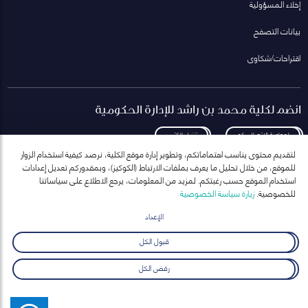
إخلاء المسؤولية
بيانات التصفح
اقتراحات/شكاوى
انضم لكلية محمد بن راشد للإدارة الحكومية
لمعاودة الاتصال بكم
تنزيل الكتيب
لتقديم محتوى يناسب اهتماماتكم، وتطوير إدارة موقع الكلية، نرصد كيفية استخدام الزوار
للموقع، من خلال تحليل ما يعرف بملفات الارتباط (الكوكيز)، وبمقدوركم تعديل إعدادات
استخدام الموقع حسب رغبتكم. لمزيد من المعلومات، يرجع الاطلاع على سياساتنا
للخصوصية.
زيارة سياسة الخصوصية
انضم إلى قائمة مراسلاتنا
للحصول على أحدث الأخبار والفعاليات
الإعداد
ارسال
قبول الكل
رفض الكل