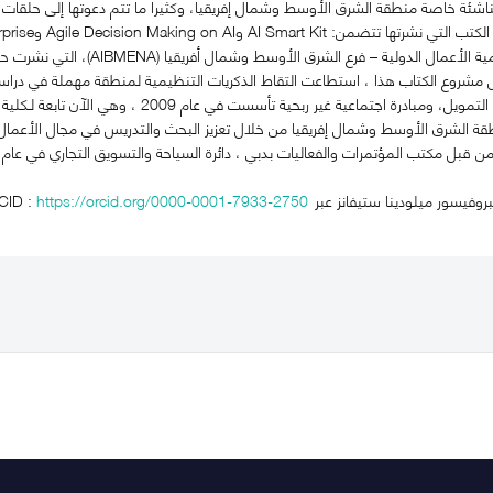
شئة خاصة منطقة الشرق الأوسط وشمال إفريقيا، وكثيراً ما تتم دعوتها إلى حلقات 
وهي أيضاً مؤسسة أكاديمية الأعما
هي منظمة تطوعية ذاتية التمويل، ومبادرة اجتماع
سور ميلودينا ستيفانز عبر ORCID :
https://orcid.org/0000-0001-7933-2750