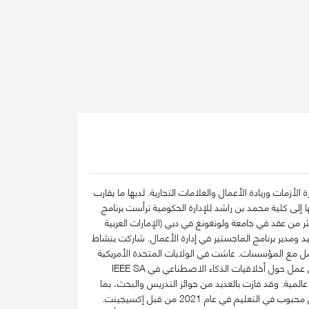
لأزمات وريادة الأعمال والعلامات التجارية. لديها ما يقارب
ا إلى كلية محمد بن راشد للإدارة الحكومية ترأست برنامج
 من عقد في جامعة ولونغونغ في دبي (الإمارات العربية
د ومدير برنامج الماجستير في إدارة الأعمال. شاركت بنشاط
تواصل مع المؤسسات. عاشت في الولايات المتحدة الأمريكية
 حول أخلاقيات الذكاء الاصطناعي في IEEE SA
ية. وقد فازت بالعديد من جوائز التدريس والبحث، بما
في ذلك منحتان من مؤسسة الإمارات الوطنية للبحوث. وحصلت مؤخرًا على جائزة واحدة من بين 100 شخص محبوب في التعليم في عام 2021 من قبل إكسيجينت.