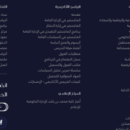
البرامج الأكاديمية
التعل
مقدمة
نبذة 
ية والرفاهية والسعادة
الماجستير في الإدارة العامة
البرا
ة
الماجستير في إدارة الابتكار
برامج
برنامج الماجستير التنفيذي في الإدارة العامة
مركز ا
الحكومي
الماجستير في السياسات العامة
نموذج 
المستقبل
الرسوم والمنح الدراسة
الدبل
لمستدامة
أعضاء هيئة التدريس
منصة 
متطلبات القبول
البرام
دية
سجل الاهتمام في البرنامج
ملخصا
لرقمية
مكتب القبول والتسجيل
اتصل 
سلسلة تمرين تحليل السياسات
المواد المتوافرة للتحميل
كتيبات الخريجين الأكاديمي - الإصدارات
انض
الذكية
الح
المركز الإعلامي
أخبار كلية محمد بن راشد للإدارة الحكومية
للإعلام
ل
ات
تصادي
 السلوكية