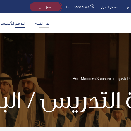
يجون
تسجيل الدخول
+971 4329 3290
سجل الآن
عن الكلية
البرامج الأكاديمية
/ الباحثون
Prof. Melodena Stephens
 التدريس / ال