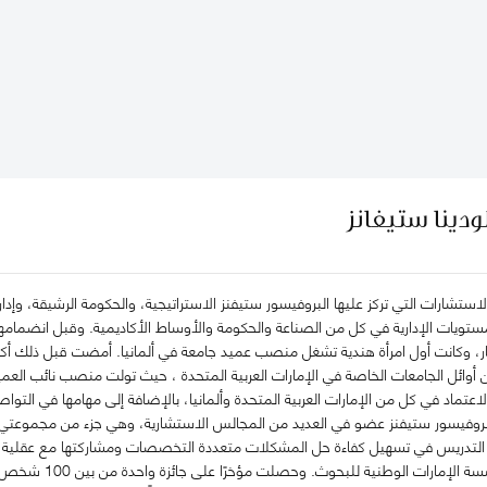
ودينا ستيفانز
تشارات التي تركز عليها البروفيسور ستيفنز الاستراتيجية، والحكومة الرشيقة، وإدارة ا
 المستويات الإدارية في كل من الصناعة والحكومة والأوساط الأكاديمية. وقبل انضمامه
كار، وكانت أول امرأة هندية تشغل منصب عميد جامعة في ألمانيا. أمضت قبل ذلك أكثر
 أوائل الجامعات الخاصة في الإمارات العربية المتحدة ، حيث تولت منصب نائب العمي
لاعتماد في كل من الإمارات العربية المتحدة وألمانيا، بالإضافة إلى مهامها في ال
 البروفيسور ستيفنز عضو في العديد من المجالس الاستشارية، وهي جزء من مجموعتي عمل
التدريس في تسهيل كفاءة حل المشكلات متعددة التخصصات ومشاركتها مع عقلية عالم