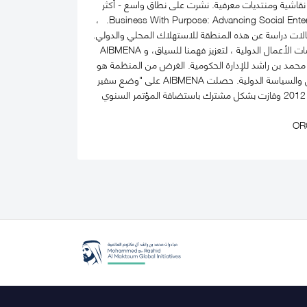
نقاشية ومنتديات معرفية. نشرت على نطاق واسع - أكثر
من 175 منشورًا – أحدث الكتب التي نشرتها تتضمن: AI Smart Kit وAgile Decision Making on AI وBusiness With Purpose: Advancing Social Enterprise. ،
ل الدولية – فرع الشرق الأوسط وشمال أفريقيا (AIBMENA)، التي نشرت حالات دراسة عن هذه المنطقة للاستهلاك المحلي والدولي.
منذ عام 2010 ، من خلال مشروع الكتاب هذا ، استطاعت التقاط الذكريات التنظيمية لمنطقة مهملة في دراسات الأعمال الدولية ، لتعزيز فهمنا للسياق، و AIBMENA
ية غير ربحية تأسست في عام 2009 ، وهي الآن تابعة لـكلية محمد بن راشد للإدارة الحكومية. الغرض من المنظمة هو
العمل كسفير وبطل لمنطقة الشرق الأوسط وشمال إفريقيا من خلال تعزيز البحث والتدريس في مجال الأعمال والسياسة الدولية. حصلت AIBMENA على "وضع سفير
العلامة التجارية في دبي" من قبل مكتب المؤتمرات والفعاليات بدبي ، دائرة السياحة والتسويق التجاري في عام 2012 وفازت بشكل مشترك باستضافة المؤتمر السنوي