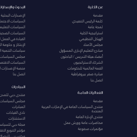
عن الكلية
البحوث والإصدارات
مقدمة
الإصدارات البحثية
كلمة الرئيس التنفيذي
السياسات الاجتماع
لمحة عامة
السياسات التعليمي
استراتيجية الكلية
السياسات الصحية
الهيكل التنظيمي
القيادة في العمل 
مجلس الأمناء
الإبتكار و حكومة 
مبادئ التعليم الإداري المسؤول
سياسات التنمية ا
أعضاء هيئة التدريس / الباحثون
مجلس السياسات
الشركاء الاستراتجيون
السياسات الاقتصا
القمة العالمية للحكومات
منصة الإصدارات ا
مبادرة صفر بيروقراطية
اتصل بنا
اتصل بنا
المبادرات
الفعاليات العامة
منتدى دبي للمدن 
مقدمة
مجلس السياسات
منتدى السياسات العامة في الإمارات العربية
المبادرات
المتحدة
نادي القيادات
منتدى الإدارة العامة
الاستشارات
محاضرات عامة وورش عمل
مجلة دبي للسياس
مؤتمرات مدفوعة
مؤشر التنويع الاق
مختبر دبي للبصائر