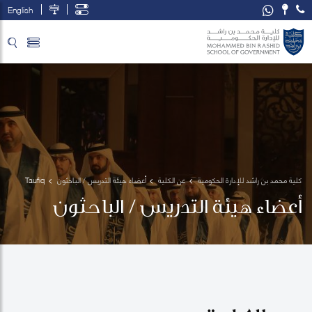
English
تخطي إلى المحتوى الرئيسي
فتح قائمة الوصول
كلية محمد بن راشد للإدارة الحكومية
عن الكلية
أعضاء هيئة التدريس / الباحثون
Taufiq 
Rahim
أعضاء هيئة التدريس / الباحثون