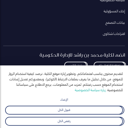
إخلاء المسؤولية
بيانات التصفح
اقتراحات/شكاوى
انضم لكلية محمد بن راشد للإدارة الحكومية
لمعاودة الاتصال بكم
تنزيل الكتيب
لتقديم محتوى يناسب اهتماماتكم، وتطوير إدارة موقع الكلية، نرصد كيفية استخدام الزوار
للموقع، من خلال تحليل ما يعرف بملفات الارتباط (الكوكيز)، وبمقدوركم تعديل إعدادات
استخدام الموقع حسب رغبتكم. لمزيد من المعلومات، يرجع الاطلاع على سياساتنا
للخصوصية.
زيارة سياسة الخصوصية
انضم إلى قائمة مراسلاتنا
للحصول على أحدث الأخبار والفعاليات
الإعداد
ارسال
قبول الكل
رفض الكل