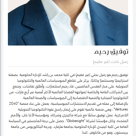
توفيق رحيم
زميل باحث (غير مقيم)
توفيق رحيم هو زميل بحثي (غير مقيم) في كلية محمد بن راشد للإدارة الحكومية. بصفته
استراتيجيًا ومستثمرًا وكاتبًا، يركز على تقاطع الجيوسياسات العالمية والتكنولوجيا
التحويلية. على مدار العقدين الماضيين، قاد رحيم استثمارات، وأطلق نقاشات، وجمع
بين الشراكات العامة والخاصة لمواجهة القضايا العالمية الأكثر أهمية عبر أربع قارات، من
التكنولوجيا المبتكرة والتنمية الاقتصادية إلى الجيوسياسات والصحة العالمية.
بالإضافة إلى عمله في تقديم الاستشارات الجيوسياسية، يعمل على بناء منصة "2040
Ventures"، وهي منصة عالمية تقوم على إيمان راسخ بقوة التكنولوجيا التحويلية
اللامركزية. عمل توفيق سابقًا مع شركة ماكينزي وشركاه، ومؤسسة الآغا خان، والأمم
المتحدة، وكان مؤسسًا لشركة "Globesight". حصل على درجة الماجستير في السياسة
العامة من كلية كينيدي للإدارة الحكومية بجامعة هارفارد، ودرجة البكالوريوس من جامعة
برينستون، وهو من فانكوفر، كندا.