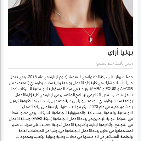
يوليا أراي
زميل باحث (غير مقيم)
حصلت يوليا على درجة الدكتوراه في الاقتصاد (علوم الإدارة) في عام 2015، وهي تعمل
حالياً كأستاذ مشارك في كلية إدارة الأعمال بجامعة ولاية سانت بطرسبرغ (المعتمدة من
AACSB و EQUIS و AMBA)، وباحثة في مركز المسؤولية الاجتماعية للشركات. كما
تشغل منصب المدير الأكاديمي لبرنامج الماجستير في الإدارة في كلية إدارة الأعمال
بجامعة سانت بطرسبرغ. انضمت يوليا إلى كلية محمد بن راشد للإدارة الحكومية كزميل
باحث غير مقيم في عام 2023. تركز مجالات بحثها الرئيسية على ريادة الأعمال
الاجتماعية، والتنمية المستدامة، والمسؤولية الاجتماعية للشركات. وهي عضو نشط
في الشبكة الدولية للباحثين في ريادة الأعمال الاجتماعية (شبكة EMES) وشبكة الأعمال
في المجتمع، وأكاديمية الإدارة، وأكاديمية الأعمال الدولية. حصلت على شهادات تقدير
لمساهماتها في تطوير ريادة الأعمال الاجتماعية في روسيا من المنظمات العامة
والخاصة. ألّفت أكثر من 30 منشورًا في مجلات وطنية ودولية، وكتب، ومجموعات