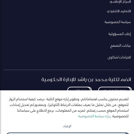
المركز الإعلامي
التعليم التنفيذي
سياسة الخصوصية
إخلاء المسؤولية
بيانات التصفح
اقتراحات/شكاوى
انضم لكلية محمد بن راشد للإدارة الحكومية
لمعاودة الاتصال بكم
تنزيل الكتيب
لتقديم محتوى يناسب اهتماماتكم، وتطوير إدارة موقع الكلية، نرصد كيفية استخدام الزوار
للموقع، من خلال تحليل ما يعرف بملفات الارتباط (الكوكيز)، وبمقدوركم تعديل إعدادات
استخدام الموقع حسب رغبتكم. لمزيد من المعلومات، يرجع الاطلاع على سياساتنا
للخصوصية.
زيارة سياسة الخصوصية
انضم إلى قائمة مراسلاتنا
للحصول على أحدث الأخبار والفعاليات
الإعداد
ارسال