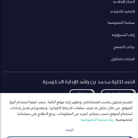
المركز الإعلامي
التعليم التنفيذي
سياسة الخصوصية
إخلاء المسؤولية
بيانات التصفح
اقتراحات/شكاوى
انضم لكلية محمد بن راشد للإدارة الحكومية
لمعاودة الاتصال بكم
تنزيل الكتيب
لتقديم محتوى يناسب اهتماماتكم، وتطوير إدارة موقع الكلية، نرصد كيفية استخدام الزوار
للموقع، من خلال تحليل ما يعرف بملفات الارتباط (الكوكيز)، وبمقدوركم تعديل إعدادات
استخدام الموقع حسب رغبتكم. لمزيد من المعلومات، يرجع الاطلاع على سياساتنا
للخصوصية.
زيارة سياسة الخصوصية
انضم إلى قائمة مراسلاتنا
للحصول على أحدث الأخبار والفعاليات
الإعداد
ارسال