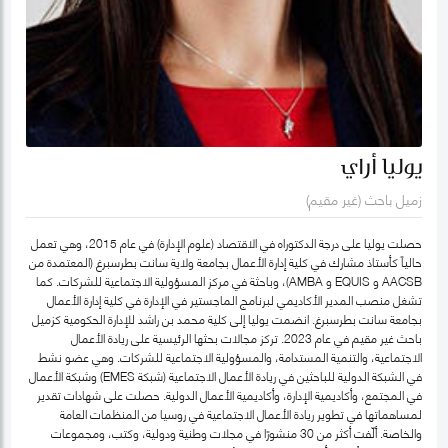
يوليا أراي
زميل باحث (غير مقيم)
حصلت يوليا على درجة الدكتوراه في الاقتصاد (علوم الإدارة) في عام 2015، وهي تعمل
حالياً كأستاذ مشارك في كلية إدارة الأعمال بجامعة ولاية سانت بطرسبرغ (المعتمدة من
AACSB و EQUIS و AMBA)، وباحثة في مركز المسؤولية الاجتماعية للشركات. كما
تشغل منصب المدير الأكاديمي لبرنامج الماجستير في الإدارة في كلية إدارة الأعمال
بجامعة سانت بطرسبرغ. انضمت يوليا إلى كلية محمد بن راشد للإدارة الحكومية كزميل
باحث غير مقيم في عام 2023. تركز مجالات بحثها الرئيسية على ريادة الأعمال
الاجتماعية، والتنمية المستدامة، والمسؤولية الاجتماعية للشركات. وهي عضو نشط
في الشبكة الدولية للباحثين في ريادة الأعمال الاجتماعية (شبكة EMES) وشبكة الأعمال
في المجتمع، وأكاديمية الإدارة، وأكاديمية الأعمال الدولية. حصلت على شهادات تقدير
لمساهماتها في تطوير ريادة الأعمال الاجتماعية في روسيا من المنظمات العامة
والخاصة. ألّفت أكثر من 30 منشورًا في مجلات وطنية ودولية، وكتب، ومجموعات