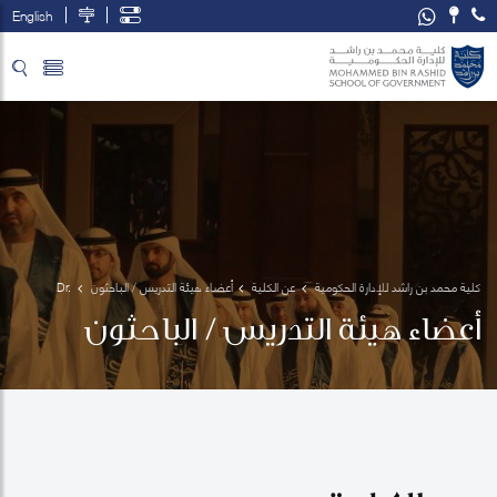
English
تخطي إلى المحتوى الرئيسي
فتح قائمة الوصول
كلية محمد بن راشد للإدارة الحكومية
عن الكلية
أعضاء هيئة التدريس / الباحثون
Dr. 
Racquel
أعضاء هيئة التدريس / الباحثون
 Warner