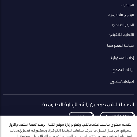
المبادرات
البرامج الأكاديمية
المركز الإعلامي
التعليم التنفيذي
سياسة الخصوصية
إخلاء المسؤولية
بيانات التصفح
اقتراحات/شكاوى
انضم لكلية محمد بن راشد للإدارة الحكومية
لمعاودة الاتصال بكم
تنزيل الكتيب
لتقديم محتوى يناسب اهتماماتكم، وتطوير إدارة موقع الكلية، نرصد كيفية استخدام الزوار
للموقع، من خلال تحليل ما يعرف بملفات الارتباط (الكوكيز)، وبمقدوركم تعديل إعدادات
استخدام الموقع حسب رغبتكم. لمزيد من المعلومات، يرجع الاطلاع على سياساتنا