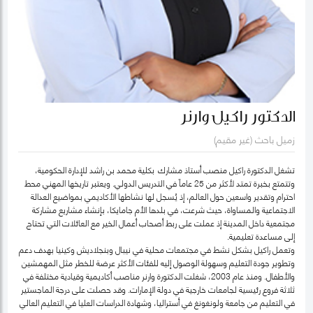
الدكتور راكيل وارنر
زميل باحث (غير مقيم)
تشغل الدكتورة راكيل منصب أستاذ مشارك بكلية محمد بن راشد للإدارة الحكومية،
وتتمتع بخبرة تمتد لأكثر من 25 عاماً في التدريس الدولي. ويعتبر تاريخها المهني محط
احترام وتقدير واسعين حول العالم، إذ يُسجل لها نشاطها الأكاديمي بمواضيع العدالة
الاجتماعية والمساواة، حيث شرعت، في بلدها الأم جامايكا، بإنشاء مشاريع مشاركة
مجتمعية داخل المدينة إذ عملت على ربط أصحاب أعمال الخير مع العائلات التي تحتاج
إلى مساعدة تعليمية.
وتعمل راكيل بشكل نشط في مجتمعات محلية في نيبال وبنجلاديش وكينيا بهدف دعم
وتطوير جودة التعليم وسهولة الوصول إليه للفئات الأكثر عرضة للخطر مثل المهمشين
والأطفال. ومنذ عام 2003، شغلت الدكتورة وارنر مناصب أكاديمية وقيادية مختلفة في
ثلاثة فروع رئيسية لجامعات خارجية في دولة الإمارات. وقد حصلت على درجة الماجستير
في التعليم من جامعة ولونغونغ في أستراليا، وشهادة الدراسات العليا في التعليم العالي