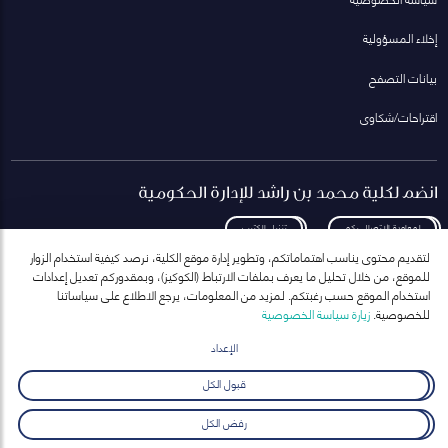
إخلاء المسؤولية
بيانات التصفح
اقتراحات/شكاوى
انضم لكلية محمد بن راشد للإدارة الحكومية
لمعاودة الاتصال بكم
تنزيل الكتيب
لتقديم محتوى يناسب اهتماماتكم، وتطوير إدارة موقع الكلية، نرصد كيفية استخدام الزوار
للموقع، من خلال تحليل ما يعرف بملفات الارتباط (الكوكيز)، وبمقدوركم تعديل إعدادات
استخدام الموقع حسب رغبتكم. لمزيد من المعلومات، يرجع الاطلاع على سياساتنا
للخصوصية.
زيارة سياسة الخصوصية
انضم إلى قائمة مراسلاتنا
للحصول على أحدث الأخبار والفعاليات
الإعداد
ارسال
قبول الكل
رفض الكل