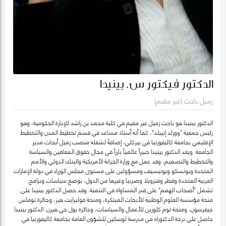
الدكتور فيكتور س. بينيدا
زميل باحث (غير مقيم)
الدكتور بينيدا هو باحث زميل غير مقيم في كلية محمد بن راشد للإدارة الحكومية، وهو
رئيس جمعية "وورلد إنيبلد"، كما أنه أستاذ مساعد في قسم تخطيط المدن والتخطيط
الإقليمي بجامعة كاليفورنيا في بيركلي، إضافةً لشغله منصب زميل أبحاث مدير
الجامعة. ويعد الدكتور بينيدا خبيراً عالمياً بارزاً في مجال حقوق المعاقين والسياسة
والتخطيط والتصميم، وقد عمل مع وزارة الخزانة الأمريكية والبنك الدولي والأمم
المتحدة ويونسكو ويونيسيف ومسؤولين على مستوى مجلس الوزراء في دولة الإمارات
العربية المتحدة وقطر وفنزويلا وصربيا وغيرها من الدول، بوضع سياسات وبرامج
تشمل "أصحاب الهمم" على قدر المساواة في التنمية. وقد حصل الدكتور بينيدا على
منحة مؤسسة العلوم الوطنية للأبحاث المبتكرة، ومنحة فولبرايت هيز، وجائزة توماس
جيفرسون، ومنحة توم كلوزين للأعمال والسياسات، وجائزة بول جي هيرن. الدكتور بينيدا
حاصل على درجة الدكتوراه من مدرسة لوسكين للشؤون العامة بجامعة كاليفورنيا في