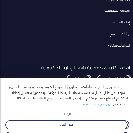
سياسة الخصوصية
إخلاء المسؤولية
بيانات التصفح
اقتراحات/شكاوى
انضم لكلية محمد بن راشد للإدارة الحكومية
لمعاودة الاتصال بكم
تنزيل الكتيب
لتقديم محتوى يناسب اهتماماتكم، وتطوير إدارة موقع الكلية، نرصد كيفية استخدام الزوار
للموقع، من خلال تحليل ما يعرف بملفات الارتباط (الكوكيز)، وبمقدوركم تعديل إعدادات
استخدام الموقع حسب رغبتكم. لمزيد من المعلومات، يرجع الاطلاع على سياساتنا
للخصوصية.
زيارة سياسة الخصوصية
انضم إلى قائمة مراسلاتنا
للحصول على أحدث الأخبار والفعاليات
الإعداد
ارسال
قبول الكل