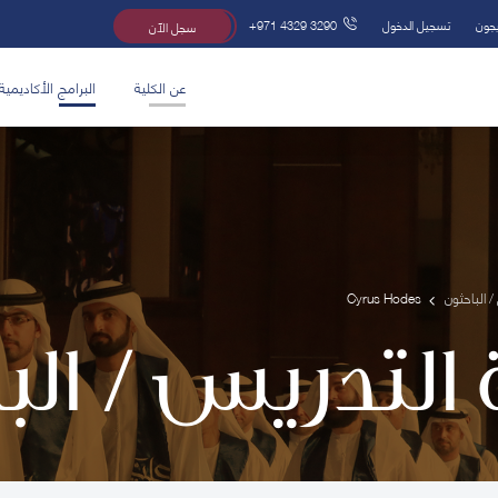
يجون
تسجيل الدخول
+971 4329 3290
سجل الآن
عن الكلية
البرامج الأكاديمية
/ الباحثون
Cyrus Hodes
 التدريس / ال