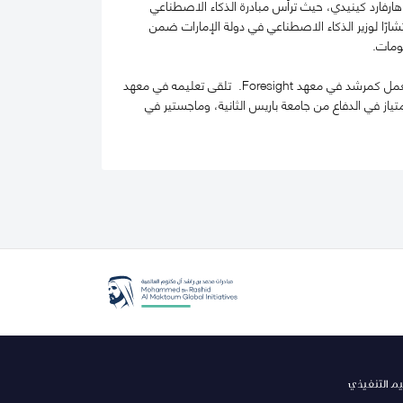
The Future ، وهي مؤسسة غير ربحية (501(c)3) نشأت في كلية هارفارد كينيدي، حيث ترأس مبادرة الذكاء الاصطناعي
رًا لوزير الذكاء الاصطناعي في دولة الإمارات ضمن
ومات.
يشغل سيروس عضوية مجلس إدارة شركة Intelmatix، وعضوية مجلس إدارة Voting Rights Brigade، كما يعمل كمرشد في معهد Foresight. تلقى تعليمه في معهد
ة الماجستير بامتياز في الدفاع من جامعة باريس الثانية، وماجستير في
يم التنفيذي