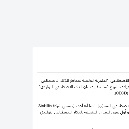
اصطناعي: "الجاهزية العالمية لمخاطر الذكاء الاصطناعي
شراكة العالمية بشأن الذكاء الاصطناعي (GPAI)، حيث يشارك في قيادة مشروع "سلامة وضمان الذكاء الاصطناعي التوليدي"
يشغل سيروس منصب الشريك العام في شركة 1Infinity Ventures، وهي صندوق عالمي يستثمر في الذكاء الاصطناعي المسؤول. كما أنه أحد مؤسسي شركة Stability
 رائدة عالميًا في مجال الذكاء الاصطناعي التوليدي، والتي قام ببيعها لتأسيس infinitio.ai، وهو أول سوق للموارد المتعلقة بالذكاء الاصطناعي التوليدي