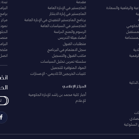
مقدمة
نبذة 
ية والرفاهية والسعادة
الماجستير في الإدارة العامة
البرا
ة
الماجستير في إدارة الابتكار
برامج
برنامج الماجستير التنفيذي في الإدارة العامة
مركز ا
الحكومي
الماجستير في السياسات العامة
نموذج 
المستقبل
الرسوم والمنح الدراسة
الدبل
لمستدامة
أعضاء هيئة التدريس
منصة 
متطلبات القبول
البرام
دية
سجل الاهتمام في البرنامج
ملخصا
لرقمية
مكتب القبول والتسجيل
اتصل 
سلسلة تمرين تحليل السياسات
المواد المتوافرة للتحميل
كتيبات الخريجين الأكاديمي - الإصدارات
انض
الذكية
الح
المركز الإعلامي
أخبار كلية محمد بن راشد للإدارة الحكومية
للإعلام
ل
ات
تصادي
 السلوكية