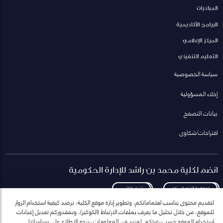
المبادرات
البرامج الأكاديمية
المركز الإعلامي
التعليم التنفيذي
سياسة الخصوصية
إخلاء المسؤولية
بيانات التصفح
اقتراحات/شكاوى
انضم لكلية محمد بن راشد للإدارة الحكومية
لمعاودة الاتصال بكم
تنزيل الكتيب
لتقديم محتوى يناسب اهتماماتكم، وتطوير إدارة موقع الكلية، نرصد كيفية استخدام الزوار
للموقع، من خلال تحليل ما يعرف بملفات الارتباط (الكوكيز)، وبمقدوركم تعديل إعدادات
استخدام الموقع حسب رغبتكم. لمزيد من المعلومات، يرجع الاطلاع على سياساتنا