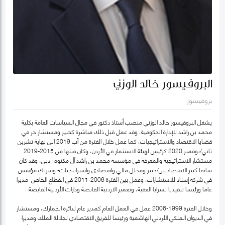
البروفيسور خالد الوزني
بروفيسور
يشغل البروفيسور خالد الوزني منصب أستاذ دكتور في مجال السياسات العامة بكلية
محمد بن راشد للإدارة الحكومية، وقد عمل قبل ذلك مباشرة كخبير ومستشار حر في
قضايا الاقتصاد والاستراتيجيات، كما عمل خلال الفترة من آب 2019 الى نهاية تشرين
ثاني/نوفمبر 2020 كرئيس لهيئة الاستثمار في الأردن، وكان قبلها من 2015-2019
مستشار الاستراتيجية والمعرفة في مؤسسة محمد بن راشد آل مكتوم- دبي، وقد كان
سابقا كبير الاقتصاديين/خبير ومحلل مالي واقتصادي واستراتيجيات- وشريك مؤسس
في شركة إسناد للاستشارات، وعمل بين الفترة 2006-2011 في القطاع الخاص مديرا
عاما ورئيسا تنفيذيا لسرايا العقبة، وتعمير الاردنية القابضة ودارات الأردنية القابضة.
وخلال الفترة 1999-2006 عمل في العمل العام كمدير عام لدائرة الجمارك، ومستشار
في الديوان الملكي الأردني الهاشمية ورئيسا للفريق الاقتصادي لجلالة الملك ومديرا