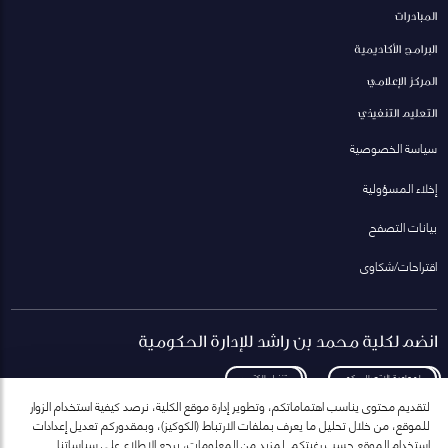
المبادرات
البرامج الأكاديمية
المركز الإعلامي
التعليم التنفيذي
سياسة الخصوصية
إخلاء المسؤولية
بيانات التصفح
اقتراحات/شكاوى
انضم لكلية محمد بن راشد للإدارة الحكومية
لمعاودة الاتصال بكم
تنزيل الكتيب
لتقديم محتوى يناسب اهتماماتكم، وتطوير إدارة موقع الكلية، نرصد كيفية استخدام الزوار
للموقع، من خلال تحليل ما يعرف بملفات الارتباط (الكوكيز)، وبمقدوركم تعديل إعدادات
استخدام الموقع حسب رغبتكم. لمزيد من المعلومات، يرجع الاطلاع على سياساتنا