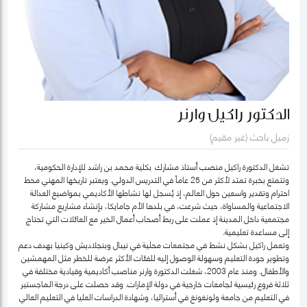
الدكتور راكيل وارنر
زميل باحث (غير مقيم)
تشغل الدكتورة راكيل منصب أستاذ مشارك بكلية محمد بن راشد للإدارة الحكومية،
وتتمتع بخبرة تمتد لأكثر من 25 عاماً في التدريس الدولي. ويعتبر تاريخها المهني محط
احترام وتقدير واسعين حول العالم، إذ يُسجل لها نشاطها الأكاديمي بمواضيع العدالة
الاجتماعية والمساواة، حيث شرعت، في بلدها الأم جامايكا، بإنشاء مشاريع مشاركة
مجتمعية داخل المدينة إذ عملت على ربط أصحاب أعمال الخير مع العائلات التي تحتاج
إلى مساعدة تعليمية.
وتعمل راكيل بشكل نشط في مجتمعات محلية في نيبال وبنجلاديش وكينيا بهدف دعم
وتطوير جودة التعليم وسهولة الوصول إليه للفئات الأكثر عرضة للخطر مثل المهمشين
والأطفال. ومنذ عام 2003، شغلت الدكتورة وارنر مناصب أكاديمية وقيادية مختلفة في
ثلاثة فروع رئيسية لجامعات خارجية في دولة الإمارات. وقد حصلت على درجة الماجستير
في التعليم من جامعة ولونغونغ في أستراليا، وشهادة الدراسات العليا في التعليم العالي