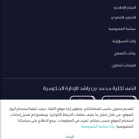
المركز الإعلامي
التعليم التنفيذي
سياسة الخصوصية
إخلاء المسؤولية
بيانات التصفح
اقتراحات/شكاوى
انضم لكلية محمد بن راشد للإدارة الحكومية
لمعاودة الاتصال بكم
تنزيل الكتيب
لتقديم محتوى يناسب اهتماماتكم، وتطوير إدارة موقع الكلية، نرصد كيفية استخدام الزوار
للموقع، من خلال تحليل ما يعرف بملفات الارتباط (الكوكيز)، وبمقدوركم تعديل إعدادات
استخدام الموقع حسب رغبتكم. لمزيد من المعلومات، يرجع الاطلاع على سياساتنا
للخصوصية.
زيارة سياسة الخصوصية
انضم إلى قائمة مراسلاتنا
للحصول على أحدث الأخبار والفعاليات
الإعداد