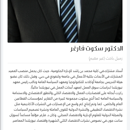
الدكتور سكوت فارغر
زميل باحث (غير مقيم)
أستاذ مشارك في كلية محمد بن راشد للإدارة الحكومية، حيث كان يحمل منصب العميد
المشارك في الأبحاث بكلية الأعمال في جامعة ولنغونغ في دبي. وقبل ذلك كان عضو
هيئة التدريس بجامعة أوكلاند للتكنولوجيا ومعهد السياسة العامة ونائب رئيس معهد
نيوزيلندا لدراسات سوق العمل (معهد أبحاث العمل في نيوزيلندا حالياً).
ركزت أبحاثه على اقتصاديات العمال والاقتصاد الكلي والتطور الاقتصادي والاستدامة
والسياسة العامة كما أنتج سكوت مجموعة كبيرة من التقارير لمؤسسات القطاعين
العام والخاص، كما وتم إنتاج كم واسع من الإصدارات في النشرات الأكاديمية مثل
نشرة الاقتصاد التطبيقي والنشرة الدولية للقوى العاملة ونشرة تصميم السياسات
والمجلة الدولية للعلوم الإدارية والاقتصاد المحلي. وكان د. فارغر مؤلفاً مساعداً لسوزان
سانت جون في نصوص نشرات الاقتصاد الكلي الشهيرة واقتصاد نيوزيلندا المعاصر.