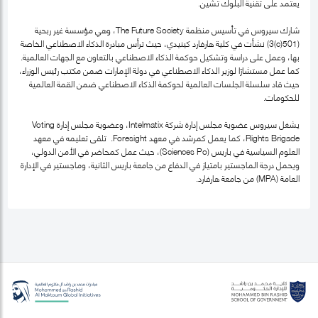
يعتمد على تقنية البلوك تشين.
شارك سيروس في تأسيس منظمة The Future Society، وهي مؤسسة غير ربحية
(501(c)3) نشأت في كلية هارفارد كينيدي، حيث ترأس مبادرة الذكاء الاصطناعي الخاصة
بها، وعمل على دراسة وتشكيل حوكمة الذكاء الاصطناعي بالتعاون مع الجهات العالمية.
كما عمل مستشارًا لوزير الذكاء الاصطناعي في دولة الإمارات ضمن مكتب رئيس الوزراء،
حيث قاد سلسلة الجلسات العالمية لحوكمة الذكاء الاصطناعي ضمن القمة العالمية
للحكومات.
يشغل سيروس عضوية مجلس إدارة شركة Intelmatix، وعضوية مجلس إدارة Voting
Rights Brigade، كما يعمل كمرشد في معهد Foresight. تلقى تعليمه في معهد
العلوم السياسية في باريس (Sciences Po)، حيث عمل كمحاضر في الأمن الدولي،
ويحمل درجة الماجستير بامتياز في الدفاع من جامعة باريس الثانية، وماجستير في الإدارة
العامة (MPA) من جامعة هارفارد.