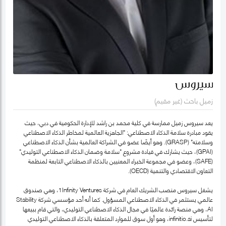
سيروس
زميل باحث (غير مقيم)
يعد سيروس زميل ممارسة في كلية محمد بن راشد للإدارة الحكومية في دبي، حيث
يقود مبادرة سلامة الذكاء الاصطناعي: "الجاهزية العالمية لمخاطر الذكاء الاصطناعي
وسلامته" (GRASP). وهو أيضًا عضو في الشراكة العالمية بشأن الذكاء الاصطناعي
(GPAI)، حيث يشارك في قيادة مشروع "سلامة وضمان الذكاء الاصطناعي التوليدي"
(SAFE)، وعضو في مجموعة الخبراء المعنيين بالذكاء الاصطناعي التابعة لمنظمة
التعاون الاقتصادي والتنمية (OECD).
يشغل سيروس منصب الشريك العام في شركة 1Infinity Ventures، وهي صندوق
عالمي يستثمر في الذكاء الاصطناعي المسؤول. كما أنه أحد مؤسسي شركة Stability
AI، وهي منصة رائدة عالميًا في مجال الذكاء الاصطناعي التوليدي، والتي قام ببيعها
لتأسيس infinitio.ai، وهو أول سوق للموارد المتعلقة بالذكاء الاصطناعي التوليدي