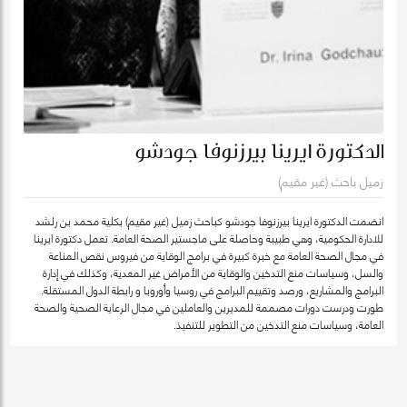
الدكتورة ايرينا بيرزنوفا جودشو
زميل باحث (غير مقيم)
انضمت الدكتورة ايرينا بيرزنوفا جودشو كباحث زميل (غير مقيم) بكلية محمد بن رلشد
للادارة الحكومية، وهي طبيبة وحاصلة على ماجستير الصحة العامة. تعمل دكتورة ايرينا
في مجال الصحة العامة مع خبرة كبيرة في برامج الوقاية من فيروس نقص المناعة
والسل، وسياسات منع التدخين والوقاية من الأمراض غير المعدية، وكذلك في إدارة
البرامج والمشاريع، ورصد وتقييم البرامج في روسيا وأوروبا و رابطة الدول المستقلة.
طورت ودرست دورات مصممة للمديرين والعاملين في مجال الرعاية الصحية والصحة
العامة، وسياسات منع التدخين من التطوير للتنفيذ.