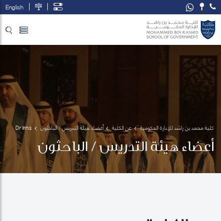
English
تخطي إلى المحتوى الرئيسي
فتح قائمة الوصول
كلية محمد بن راشد للإدارة الحكومية
عن الكلية
أعضاء هيئة التدريس / الباحثون
Dr Irina 
Berezhnova
أعضاء هيئة التدريس / الباحثون
 Godchaux