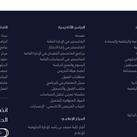
البرامج الأكاديمية
التعل
مقدمة
نبذة 
ية والرفاهية والسعادة
الماجستير في الإدارة العامة
البرا
ة
الماجستير في إدارة الابتكار
برامج
برنامج الماجستير التنفيذي في الإدارة العامة
مركز ا
الحكومي
الماجستير في السياسات العامة
نموذج 
المستقبل
الرسوم والمنح الدراسة
الدبل
لمستدامة
أعضاء هيئة التدريس
منصة 
متطلبات القبول
البرام
دية
سجل الاهتمام في البرنامج
ملخصا
لرقمية
مكتب القبول والتسجيل
اتصل 
سلسلة تمرين تحليل السياسات
المواد المتوافرة للتحميل
كتيبات الخريجين الأكاديمي - الإصدارات
انض
الذكية
الح
المركز الإعلامي
أخبار كلية محمد بن راشد للإدارة الحكومية
للإعلام
ل