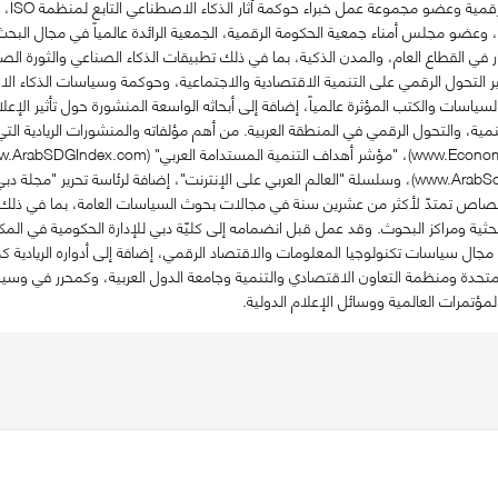
الاصط
، وعضو مجلس أمناء جمعية الحكومة الرقمية، الجمعية الرائدة عالمياً في مجال البح
ر في القطاع العام، والمدن الذكية، بما في ذلك تطبيقات الذكاء الصناعي والثورة الصنا
أثير التحول الرقمي على التنمية الاقتصادية والاجتماعية، وحوكمة وسياسات الذكاء الا
لسياسات والكتب المؤثرة عالمياً، إضافة إلى أبحاثه الواسعة المنشورة حول تأثير الإعل
مية، والتحول الرقمي في المنطقة العربية. من أهم مؤلفاته والمنشورات الريادية ال
ختصاص تمتدّ لأكثر من عشرين سنة في مجالات بحوث السياسات العامة، بما في ذلك م
حثية ومراكز البحوث. وقد عمل قبل انضمامه إلى كليّة دبي للإدارة الحكومية في ا
جال سياسات تكنولوجيا المعلومات والاقتصاد الرقمي، إضافة إلى أدواره الريادية 
تحدة ومنظمة التعاون الاقتصادي والتنمية وجامعة الدول العربية، وكمحرر في وسيل
لمؤتمرات العالمية ووسائل الإعلام الدولية.