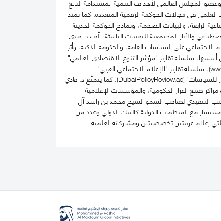
ناعي لـهيئة دبي الرقمية وعضو مجموعة عمل خبراء حوكمة آثار الذكاء الاصطناعي التابع لمنظمة ISO، وعضو المجلس العالمي لأهداف التنمية المستدامة التابع
ث العلمي في مجالات الحوكمة الرقمية المتعددة. كما تمتد
عية الرابعة، والبيانات الضخمة، ونماذج الحوكمة الحديثة
صطناعي والآثار المجتمعية للتقنيات الناشئة. ألّف د. فادي
ام الاجتماعي على السياسات العامة، والحكومة الذكية، وأثر
تي أسسها، سلسلة تقارير "مؤشر التنوع الاقتصادي العالمي"
(www.EconomicDiversification.com)، "مؤشر أهداف التنمية المستدامة العربي" (www.ArabSDGIndex.com)، سلسلة تقارير "الإعلام الاجتماعي العربي"
(www.ArabSocialMediaReport.com)، وسلسلة "العالم العربي على الإنترنت"، إضافة لرئاسة تحرير "مجلة دبي للسياسات" (DubaiPolicyReview.ae). كما يتمتّع د. فادي
راكز صنع القرار الحكومية، والمؤسسات الإعلامية
لمكتب التنفيذي لصاحب السمو الشيخ محمد بن راشد آل
كمستشار مع المنظمات الدولية كالبنك الدولي وعدد من
تي إعلام عربيتَين تخصصيتين ومشاركاته العلمية