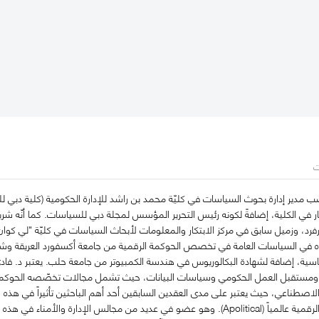
ت
مدير إدارة بحوث السياسات في كليّة محمد بن راشد للإدارة الحكومية (كلية دبي لل
ر في الكلية، إضافةً لكونه رئيس التحرير المؤسس لمجلة دبي للسياسات. كما أنّه شر
فرد، وزميل سابق في مركز الابتكار والمعلومات لأبحاث السياسات في كليّة "لي كوان
ه في السياسات العامة في تخصص الحوكمة الرقمية من جامعة أكسفورد العريقة وشها
اسية، إضافة لشهادة البكالوريوس في هندسة الكمبيوتر من جامعة حلب. يعتبر د. فا
 ومستقبل العمل الحكومي وسياسات البيانات، حيث تشمل مجالات تخصّصه الحوكمة ال
مؤثرة في مجال الحكومة الرقمية عالمياً (Apolitical). وهو عضو في عديد من مجالس ا