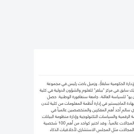
إدارة الحكومية سابقاً)، وزميل باحث رئيس في مجموعة
يك سابق في مركز "بيلفر" للعلوم والشؤون الدولية في كلية
 يو" للسياسة العامّة، جامعة سنغافورة الوطنية. حصل
دة الماجيستير في إدارة أنظمة المعلومات من كلية لندن
دي سالم أحد أهم المفكرين والمتخصصين عالمياً في
رقمية والسياسات التكنولوجية وإدارة منظومة البيانات
الحكومية وحوكمة الذكاء الاصطناعي، حيث يعتبر على مدى العقدين السابقين أحد أهم الباحثين تأثيراً في هذه المجالات عالمياً، وقد اختير كواحد من أهم 100 شخصية
لإدارة والأمناء في هذه المجالات مثل المجلس الاستشاري لأخلاقيات الذكاء