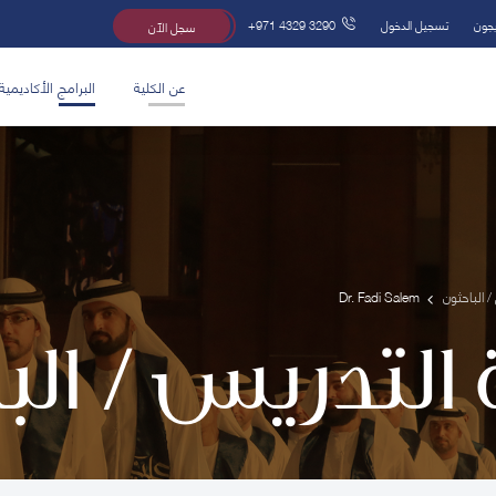
يجون
تسجيل الدخول
+971 4329 3290
سجل الآن
عن الكلية
البرامج الأكاديمية
/ الباحثون
Dr. Fadi Salem
 التدريس / ال