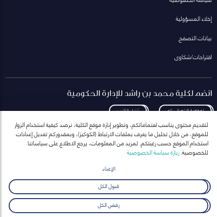
إخلاء المسؤولية
بيانات التصفح
اقتراحات/شكاوى
انضم لكلية محمد بن راشد للإدارة الحكومية
لمعاودة الاتصال بكم
تنزيل الكتيب
لتقديم محتوى يناسب اهتماماتكم، وتطوير إدارة موقع الكلية، نرصد كيفية استخدام الزوار
للموقع، من خلال تحليل ما يعرف بملفات الارتباط (الكوكيز)، وبمقدوركم تعديل إعدادات
استخدام الموقع حسب رغبتكم. لمزيد من المعلومات، يرجع الاطلاع على سياساتنا
للخصوصية.
زيارة سياسة الخصوصية
انضم إلى قائمة مراسلاتنا
للحصول على أحدث الأخبار والفعاليات
الإعداد
ارسال
قبول الكل
رفض الكل