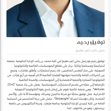
توفيق رحيم
زميل باحث (غير مقيم)
توفيق رحيم هو زميل بحثي (غير مقيم) في كلية محمد بن راشد للإدارة الحكومية. بصفته
استراتيجيًا ومستثمرًا وكاتبًا، يركز على تقاطع الجيوسياسات العالمية والتكنولوجيا
التحويلية. على مدار العقدين الماضيين، قاد رحيم استثمارات، وأطلق نقاشات، وجمع
بين الشراكات العامة والخاصة لمواجهة القضايا العالمية الأكثر أهمية عبر أربع قارات، من
التكنولوجيا المبتكرة والتنمية الاقتصادية إلى الجيوسياسات والصحة العالمية.
بالإضافة إلى عمله في تقديم الاستشارات الجيوسياسية، يعمل على بناء منصة "2040
Ventures"، وهي منصة عالمية تقوم على إيمان راسخ بقوة التكنولوجيا التحويلية
اللامركزية. عمل توفيق سابقًا مع شركة ماكينزي وشركاه، ومؤسسة الآغا خان، والأمم
المتحدة، وكان مؤسسًا لشركة "Globesight". حصل على درجة الماجستير في السياسة
العامة من كلية كينيدي للإدارة الحكومية بجامعة هارفارد، ودرجة البكالوريوس من جامعة
برينستون، وهو من فانكوفر، كندا.