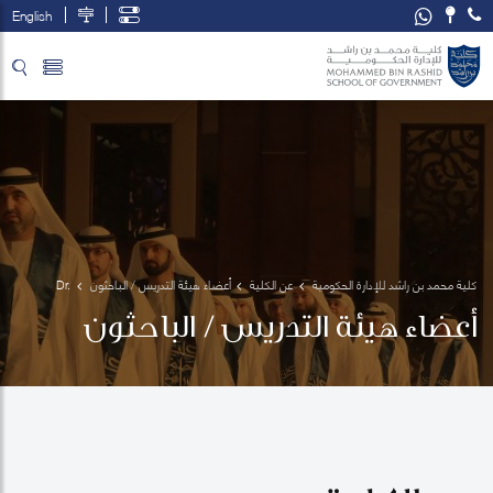
English
تخطي إلى المحتوى الرئيسي
فتح قائمة الوصول
كلية محمد بن راشد للإدارة الحكومية
عن الكلية
أعضاء هيئة التدريس / الباحثون
Dr. 
Abdulla 
أعضاء هيئة التدريس / الباحثون
Alawadhi