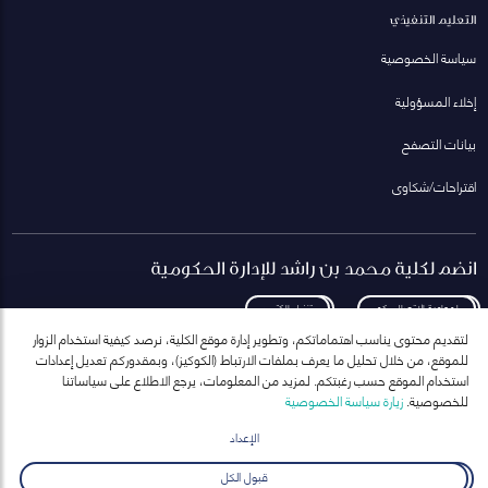
التعليم التنفيذي
سياسة الخصوصية
إخلاء المسؤولية
بيانات التصفح
اقتراحات/شكاوى
انضم لكلية محمد بن راشد للإدارة الحكومية
لمعاودة الاتصال بكم
تنزيل الكتيب
لتقديم محتوى يناسب اهتماماتكم، وتطوير إدارة موقع الكلية، نرصد كيفية استخدام الزوار
للموقع، من خلال تحليل ما يعرف بملفات الارتباط (الكوكيز)، وبمقدوركم تعديل إعدادات
استخدام الموقع حسب رغبتكم. لمزيد من المعلومات، يرجع الاطلاع على سياساتنا
للخصوصية.
زيارة سياسة الخصوصية
انضم إلى قائمة مراسلاتنا
للحصول على أحدث الأخبار والفعاليات
الإعداد
ارسال
قبول الكل