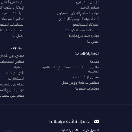
الهيكل التنظيمي
القيادة في العمل 
مجلس الأمناء
الإبتكار و حكومة 
مبادئ التعليم الإداري المسؤول
سياسات التنمية ا
أعضاء هيئة التدريس / الباحثون
مجلس السياسات
الشركاء الاستراتجيون
السياسات الاقتصا
القمة العالمية للحكومات
منصة الإصدارات ا
مبادرة صفر بيروقراطية
اتصل بنا
اتصل بنا
المبادرات
الفعاليات العامة
منتدى دبي للمدن 
مقدمة
مجلس السياسات
منتدى السياسات العامة في الإمارات العربية
المبادرات
المتحدة
نادي القيادات
منتدى الإدارة العامة
الاستشارات
محاضرات عامة وورش عمل
مجلة دبي للسياس
مؤتمرات مدفوعة
مؤشر التنويع الاق
مختبر دبي للبصائر
انضم إلى قائمة مراسلاتنا
للحصول على أحدث الأخبار والفعاليات