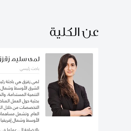
عن الكلية
لمى سليم زقز
باحث رئيسي
لمى زقزق هي باحثة رئي
الشرق الأوسط وشمال إفر
التنمية المستدامة، وا
بحثية حول العمل المناخ
التخصصات من خلال العم
العام. وتشمل مساهماتها
الأوسط وشمال إفريقيا