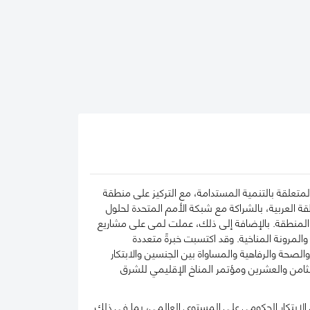
تعلقة بالتنمية المستدامة، مع التركيز على منطقة
ة العربية، بالشراكة مع شبكة الأمم المتحدة لحلول
 المنطقة. بالإضافة إلى ذلك، عملت لمى على مشاريع
لمرونة المناخية. وقد اكتسبت خبرةً متعددة
حة والرفاهية والمساواة بين الجنسين والابتكار
لثامن والعشرين ومؤتمر المناخ الإقليمي للشرق
ية المستدامة، ساهمت لمى في إنتاج أكثر من 400 دراسة حالة حول الابتكار الحكومي على المستوى العالمي، بما في ذلك