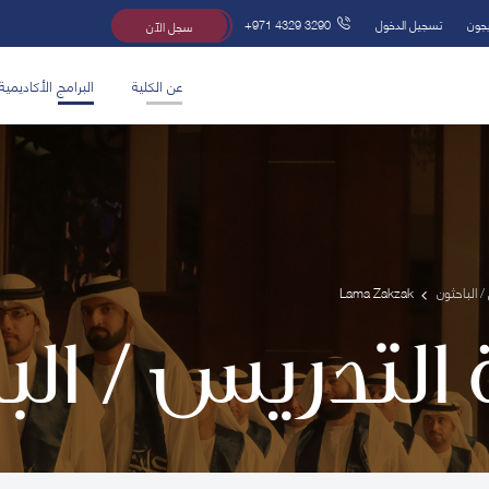
يجون
تسجيل الدخول
+971 4329 3290
سجل الآن
عن الكلية
البرامج الأكاديمية
/ الباحثون
Lama Zakzak
 التدريس / ال