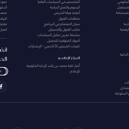
الحكومي
الماجستير في السياسات العامة
نموذج 
المستقبل
الرسوم والمنح الدراسة
الدبل
لمستدامة
أعضاء هيئة التدريس
منصة 
متطلبات القبول
البرام
دية
سجل الاهتمام في البرنامج
ملخصا
لرقمية
مكتب القبول والتسجيل
اتصل 
سلسلة تمرين تحليل السياسات
المواد المتوافرة للتحميل
كتيبات الخريجين الأكاديمي - الإصدارات
انض
الذكية
الح
المركز الإعلامي
أخبار كلية محمد بن راشد للإدارة الحكومية
للإعلام
ل
ات
تصادي
 السلوكية