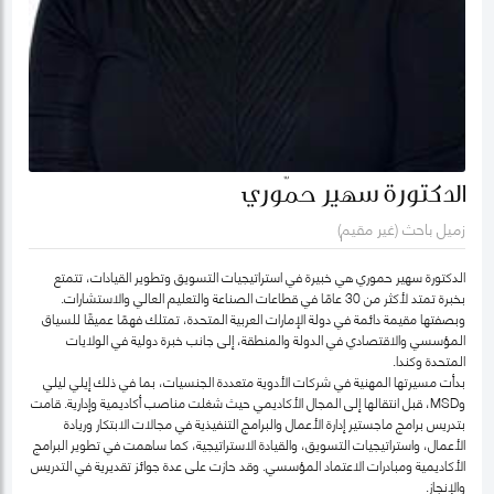
الدكتورة سهير حمّوري
زميل باحث (غير مقيم)
الدكتورة سهير حموري هي خبيرة في استراتيجيات التسويق وتطوير القيادات، تتمتع
بخبرة تمتد لأكثر من 30 عامًا في قطاعات الصناعة والتعليم العالي والاستشارات.
وبصفتها مقيمة دائمة في دولة الإمارات العربية المتحدة، تمتلك فهمًا عميقًا للسياق
المؤسسي والاقتصادي في الدولة والمنطقة، إلى جانب خبرة دولية في الولايات
المتحدة وكندا.
بدأت مسيرتها المهنية في شركات الأدوية متعددة الجنسيات، بما في ذلك إيلي ليلي
وMSD، قبل انتقالها إلى المجال الأكاديمي حيث شغلت مناصب أكاديمية وإدارية. قامت
بتدريس برامج ماجستير إدارة الأعمال والبرامج التنفيذية في مجالات الابتكار وريادة
الأعمال، واستراتيجيات التسويق، والقيادة الاستراتيجية، كما ساهمت في تطوير البرامج
الأكاديمية ومبادرات الاعتماد المؤسسي. وقد حازت على عدة جوائز تقديرية في التدريس
والإنجاز.