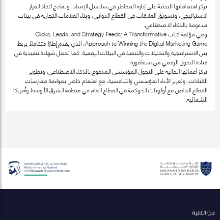
تركز اهتماماتها البحثية على إدارة المخاطر في سلاسل الإمداد، ونماذج اتخاذ القرار
الاستراتيجي، وتسويق العلاقات في القطاع الدوائي، وبناء العلامات التجارية في بيئات
مدعومة بالذكاء الاصطناعي.
وهي مؤلفة كتاب Clicks, Leads, and Strategy Feeds: A Transformative
Approach to Winning the Digital Marketing Game، الذي يقدم إطارًا متكاملًا يربط
بين الاستراتيجية والتحليلات والتنفيذ في البيئات الرقمية. كما تحمل شهادة تنفيذية في
قيادة التحول الرقمي من سنغافورة.
تركز أعمالها الحالية على التحول المؤسسي المدفوع بالذكاء الاصطناعي، وتطوير
القيادات، وتعزيز الأداء المؤسسي والتنافسية، مع اهتمام خاص بمواءمة ممارسات
القطاع الخاص مع أولويات الحوكمة في القطاع العام في منطقة الشرق الأوسط وأمريكا
الشمالية.
عن الكلية