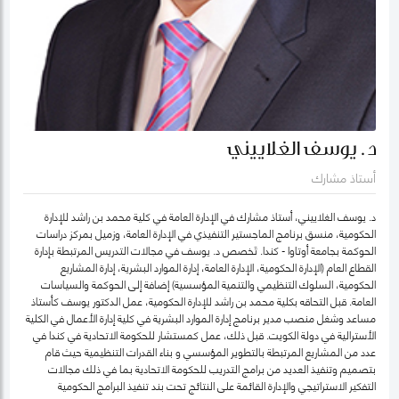
د. يوسف الغلاييني
أستاذ مشارك
د. يوسف الغلاييني، أستاذ مشارك في الإدارة العامة في كلية محمد بن راشد للإدارة
الحكومية، منسق برنامج الماجستير التنفيذي في الإدارة العامة، وزميل بمركز دراسات
الحوكمة بجامعة أوتاوا - كندا. تَخصص د. يوسف في مجالات التدريس المرتبطة بإدارة
القطاع العام (الإدارة الحكومية، الإدارة العامة، إدارة الموارد البشرية، إدارة المشاريع
الحكومية، السلوك التنظيمي والتنمية المؤسسية) إضافة إلى الحوكمة والسياسات
العامة. قبل التحاقه بكلية محمد بن راشد للإدارة الحكومية، عمل الدكتور يوسف كأستاذ
مساعد وشغل منصب مدير برنامج إدارة الموارد البشرية في كلية إدارة الأعمال في الكلية
الأسترالية في دولة الكويت. قبل ذلك، عمل كمستشار للحكومة الاتحادية في كندا في
عدد من المشاريع المرتبطة بالتطوير المؤسسي و بناء القدرات التنظيمية حيث قام
بتصميم وتنفيذ العديد من برامج التدريب للحكومة الاتحادية بما في ذلك مجالات
التفكير الاستراتيجي والإدارة القائمة على النتائج تحت بند تنفيذ البرامج الحكومية