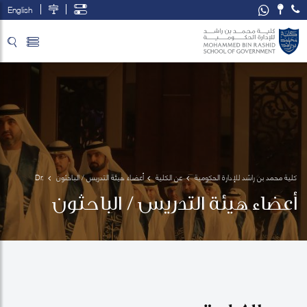
English
تخطي إلى المحتوى الرئيسي
فتح قائمة الوصول
كلية محمد بن راشد للإدارة الحكومية
عن الكلية
أعضاء هيئة التدريس / الباحثون
Dr. 
Yousif 
أعضاء هيئة التدريس / الباحثون
El-
Ghalayini