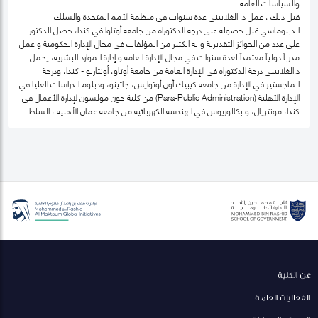
والسياسات العامة.
قبل ذلك ، عمل د. الغلاييني عدة سنوات في منظمة الأمم المتحدة والسلك
الدبلوماسي قبل حصوله على درجة الدكتوراه من جامعة أوتاوا في كندا، حصل الدكتور
على عدد من الجوائز التقديرية و له الكثير من المؤلفات في مجال الإدارة الحكومية و عمل
مدرباً دولياً معتمداً لعدة سنوات في مجال الإدارة العامة و إدارة الموارد البشرية، يحمل
د.الغلاييني درجة الدكتوراه في الإدارة العامة من جامعة أوتاو، أونتاريو - كندا، ودرجة
الماجستير في الإدارة من جامعة كيبيك أون أوتوايس، جاتينو، ودبلوم الدراسات العليا في
الإدارة الأهلية (Para-Public Administration) من كلية جون مولسون لإدارة الأعمال في
كندا، مونتريال، و بكالوريوس في الهندسة الكهربائية من جامعة عمان الأهلية ، السلط.
عن الكلية
الفعاليات العامة