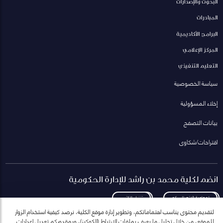
البحوث والإصدارات
المبادرات
البرامج الأكاديمية
المركز الإعلامي
التعليم التنفيذي
سياسة الخصوصية
إخلاء المسؤولية
بيانات التصفح
اقتراحات/شكاوى
انضم لكلية محمد بن راشد للإدارة الحكومية
لمعاودة الاتصال بكم
تنزيل الكتيب
لتقديم محتوى يناسب اهتماماتكم، وتطوير إدارة موقع الكلية، نرصد كيفية استخدام الزوار
للموقع، من خلال تحليل ما يعرف بملفات الارتباط (الكوكيز)، وبمقدوركم تعديل إعدادات