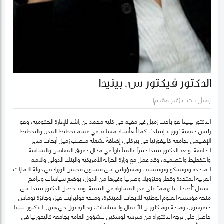
الدكتور فيكتور س. بينيدا
زميل باحث (غير مقيم)
الدكتور بينيدا هو باحث زميل غير مقيم في كلية محمد بن راشد للإدارة الحكومية، وهو
رئيس جمعية "وورلد إنيبلد"، كما أنه أستاذ مساعد في قسم تخطيط المدن والتخطيط
الإقليمي بجامعة كاليفورنيا في بيركلي، إضافةً لشغله منصب زميل أبحاث مدير
الجامعة. ويعد الدكتور بينيدا خبيراً عالمياً بارزاً في مجال حقوق المعاقين والسياسة
والتخطيط والتصميم، وقد عمل مع وزارة الخزانة الأمريكية والبنك الدولي والأمم
المتحدة ويونسكو ويونيسيف ومسؤولين على مستوى مجلس الوزراء في دولة الإمارات
العربية المتحدة وقطر وفنزويلا وصربيا وغيرها من الدول، بوضع سياسات وبرامج
تشمل "أصحاب الهمم" على قدر المساواة في التنمية. وقد حصل الدكتور بينيدا على
منحة مؤسسة العلوم الوطنية للأبحاث المبتكرة، ومنحة فولبرايت هيز، وجائزة توماس
جيفرسون، ومنحة توم كلوزين للأعمال والسياسات، وجائزة بول جي هيرن. الدكتور بينيدا
حاصل على درجة الدكتوراه من مدرسة لوسكين للشؤون العامة بجامعة كاليفورنيا في