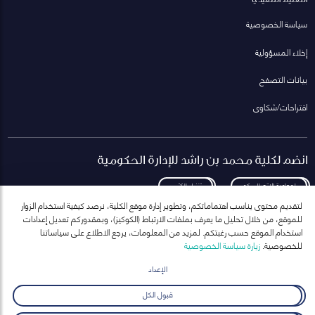
سياسة الخصوصية
إخلاء المسؤولية
بيانات التصفح
اقتراحات/شكاوى
انضم لكلية محمد بن راشد للإدارة الحكومية
لمعاودة الاتصال بكم
تنزيل الكتيب
لتقديم محتوى يناسب اهتماماتكم، وتطوير إدارة موقع الكلية، نرصد كيفية استخدام الزوار
للموقع، من خلال تحليل ما يعرف بملفات الارتباط (الكوكيز)، وبمقدوركم تعديل إعدادات
استخدام الموقع حسب رغبتكم. لمزيد من المعلومات، يرجع الاطلاع على سياساتنا
للخصوصية.
زيارة سياسة الخصوصية
انضم إلى قائمة مراسلاتنا
للحصول على أحدث الأخبار والفعاليات
الإعداد
ارسال
قبول الكل