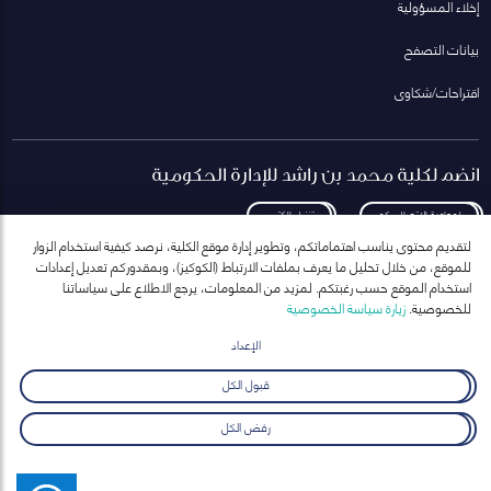
إخلاء المسؤولية
بيانات التصفح
اقتراحات/شكاوى
انضم لكلية محمد بن راشد للإدارة الحكومية
لمعاودة الاتصال بكم
تنزيل الكتيب
لتقديم محتوى يناسب اهتماماتكم، وتطوير إدارة موقع الكلية، نرصد كيفية استخدام الزوار
للموقع، من خلال تحليل ما يعرف بملفات الارتباط (الكوكيز)، وبمقدوركم تعديل إعدادات
استخدام الموقع حسب رغبتكم. لمزيد من المعلومات، يرجع الاطلاع على سياساتنا
للخصوصية.
زيارة سياسة الخصوصية
انضم إلى قائمة مراسلاتنا
للحصول على أحدث الأخبار والفعاليات
الإعداد
ارسال
قبول الكل
رفض الكل