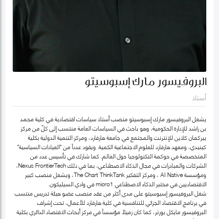
البروفيسور مارك إسبوسيتو
أستاذ
يشغل البروفيسور مارك إسبوسيتو منصب أستاذ سياسات اقتصادية في كلية محمد
بن راشد للإدارة الحكومية، وهو باحث في السياسات العامة منتسب إلى كلّ من مركز
بيركمان كلاين للإنترنت والمجتمع في جامعة هارفارد، ومركز التنمية الدولية بكلية
كينيدي، ومعهد هارفارد للعلوم الاجتماعية الكمية. ويقود عدداً من "العيادات السياسية"
المتخصصة في حوكمة التكنولوجيا حول العالم. كما شارك في تأسيس عدد من
الشركات والمبادرات في مجال الذكاء الاصطناعي، بما في ذلك Nexus FrontierTech،
ومؤسسة AI Native ، ومركز التفكير The Chart ThinkTank، ويشغل منصب كبير
الاقتصاديين في مختبر الذكاء الاصطناعي micro1 في وادي السيليكون.
شغل البروفيسور إسبوسيتو على مدى أكثر من عقد منصب عضو هيئة تدريس منتسب
في برنامج الاقتصاد الجزئي للتنافسية في كلية هارفارد للأعمال، تحت إشراف
البروفيسور مايكل بورتر، كما كان زميلاً مؤسساً في مركز أبحاث الاقتصاد الدائري بكلية