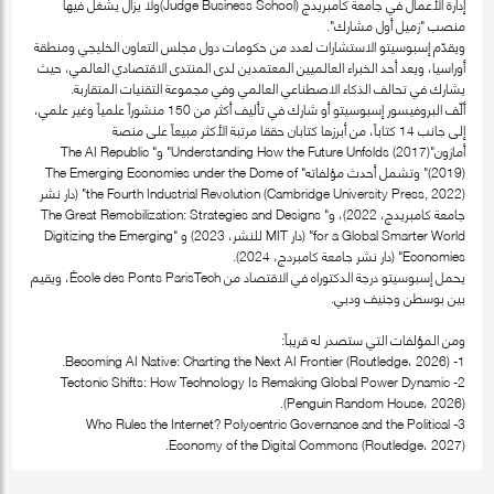
إدارة الأعمال في جامعة كامبريدج (Judge Business School)ولا يزال يشغل فيها
منصب "زميل أول مشارك".
ويقدّم إسبوسيتو الاستشارات لعدد من حكومات دول مجلس التعاون الخليجي ومنطقة
أوراسيا، ويعد أحد الخبراء العالميين المعتمدين لدى المنتدى الاقتصادي العالمي، حيث
يشارك في تحالف الذكاء الاصطناعي العالمي وفي مجموعة التقنيات المتقاربة.
ألّف البروفيسور إسبوسيتو أو شارك في تأليف أكثر من 150 منشوراً علمياً وغير علمي،
إلى جانب 14 كتاباً، من أبرزها كتابان حققا مرتبة الأكثر مبيعاً على منصة
أمازون"Understanding How the Future Unfolds (2017)" و" The AI Republic
(2019)" وتشمل أحدث مؤلفاته" The Emerging Economies under the Dome of
the Fourth Industrial Revolution (Cambridge University Press, 2022)" (دار نشر
جامعة كامبريدج، 2022)، و" The Great Remobilization: Strategies and Designs
for a Global Smarter World" (دار MIT للنشر، 2023) و "Digitizing the Emerging
Economies" (دار نشر جامعة كامبردج، 2024).
يحمل إسبوسيتو درجة الدكتوراه في الاقتصاد من École des Ponts ParisTech، ويقيم
بين بوسطن وجنيف ودبي.
ومن المؤلفات التي ستصدر له قريباً:
1- Becoming AI Native: Charting the Next AI Frontier (Routledge، 2026).
2- Tectonic Shifts: How Technology Is Remaking Global Power Dynamic
(Penguin Random House، 2026).
3- Who Rules the Internet? Polycentric Governance and the Political
Economy of the Digital Commons (Routledge، 2027).