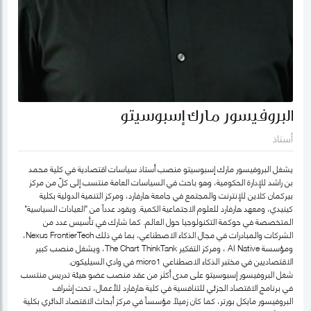
البروفيسور مارك إسبوسيتو
أستاذ
يشغل البروفيسور مارك إسبوسيتو منصب أستاذ سياسات اقتصادية في كلية محمد
بن راشد للإدارة الحكومية، وهو باحث في السياسات العامة منتسب إلى كلّ من مركز
بيركمان كلاين للإنترنت والمجتمع في جامعة هارفارد، ومركز التنمية الدولية بكلية
كينيدي، ومعهد هارفارد للعلوم الاجتماعية الكمية. ويقود عدداً من "العيادات السياسية"
المتخصصة في حوكمة التكنولوجيا حول العالم. كما شارك في تأسيس عدد من
الشركات والمبادرات في مجال الذكاء الاصطناعي، بما في ذلك Nexus FrontierTech،
ومؤسسة AI Native ، ومركز التفكير The Chart ThinkTank، ويشغل منصب كبير
الاقتصاديين في مختبر الذكاء الاصطناعي micro1 في وادي السيليكون.
شغل البروفيسور إسبوسيتو على مدى أكثر من عقد منصب عضو هيئة تدريس منتسب
في برنامج الاقتصاد الجزئي للتنافسية في كلية هارفارد للأعمال، تحت إشراف
البروفيسور مايكل بورتر، كما كان زميلاً مؤسساً في مركز أبحاث الاقتصاد الدائري بكلية