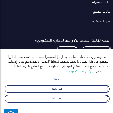
إخلاء المسؤولية
بيانات التصفح
اقتراحات/شكاوى
انضم لكلية محمد بن راشد للإدارة الحكومية
لمعاودة الاتصال بكم
تنزيل الكتيب
لتقديم محتوى يناسب اهتماماتكم، وتطوير إدارة موقع الكلية، نرصد كيفية استخدام الزوار
للموقع، من خلال تحليل ما يعرف بملفات الارتباط (الكوكيز)، وبمقدوركم تعديل إعدادات
استخدام الموقع حسب رغبتكم. لمزيد من المعلومات، يرجع الاطلاع على سياساتنا
للخصوصية.
زيارة سياسة الخصوصية
انضم إلى قائمة مراسلاتنا
للحصول على أحدث الأخبار والفعاليات
الإعداد
ارسال
قبول الكل
رفض الكل