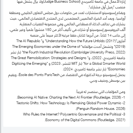
إدارة الأعمال في جامعة كامبريدج (Judge Business School)ولا يزال يشغل فيها
منصب "زميل أول مشارك".
ويقدّم إسبوسيتو الاستشارات لعدد من حكومات دول مجلس التعاون الخليجي ومنطقة
أوراسيا، ويعد أحد الخبراء العالميين المعتمدين لدى المنتدى الاقتصادي العالمي، حيث
يشارك في تحالف الذكاء الاصطناعي العالمي وفي مجموعة التقنيات المتقاربة.
ألّف البروفيسور إسبوسيتو أو شارك في تأليف أكثر من 150 منشوراً علمياً وغير علمي،
إلى جانب 14 كتاباً، من أبرزها كتابان حققا مرتبة الأكثر مبيعاً على منصة
أمازون"Understanding How the Future Unfolds (2017)" و" The AI Republic
(2019)" وتشمل أحدث مؤلفاته" The Emerging Economies under the Dome of
the Fourth Industrial Revolution (Cambridge University Press, 2022)" (دار نشر
جامعة كامبريدج، 2022)، و" The Great Remobilization: Strategies and Designs
for a Global Smarter World" (دار MIT للنشر، 2023) و "Digitizing the Emerging
Economies" (دار نشر جامعة كامبردج، 2024).
يحمل إسبوسيتو درجة الدكتوراه في الاقتصاد من École des Ponts ParisTech، ويقيم
بين بوسطن وجنيف ودبي.
ومن المؤلفات التي ستصدر له قريباً:
1- Becoming AI Native: Charting the Next AI Frontier (Routledge، 2026).
2- Tectonic Shifts: How Technology Is Remaking Global Power Dynamic
(Penguin Random House، 2026).
3- Who Rules the Internet? Polycentric Governance and the Political
Economy of the Digital Commons (Routledge، 2027).