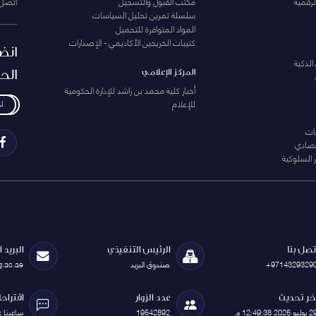
لرقمية
مكتب القبول والتسجيل
اتصل 
سلسلة تمرين تحليل السياسات
المواد المتوافرة للتحميل
كتيبات الخريجين الأكاديمي - الإصدارات
انض
الذكية
الح
المركز الإعلامي
أخبار كلية محمد بن راشد للإدارة الحكومية
للإعلام
ل
ات
تصادي
 السلوكية
تصل بنا
الرئيس التنفيذي
البريد 
+9714329329
صندوق البريد
g.ac.ae
خر تحديث
عدد الزوار
اقتراح
يوليو 2026 12:49:38 م
19542892
ساعدنا 