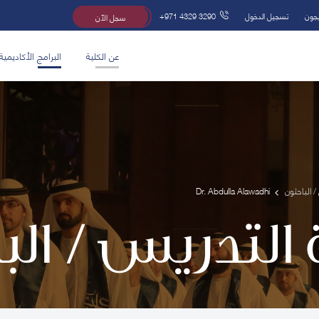
يجون
تسجيل الدخول
+971 4329 3290
سجل الآن
عن الكلية
البرامج الأكاديمية
/ الباحثون
Dr. Abdulla Alawadhi
 التدريس / ال