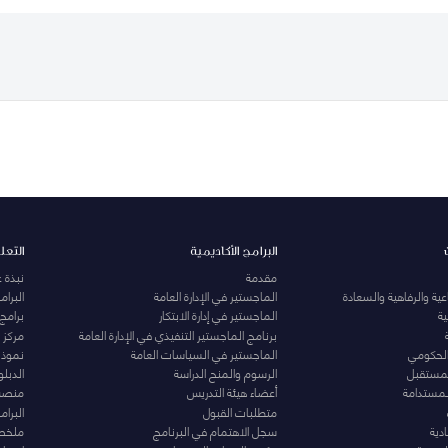
البرامج الأكاديمية
التعل
مقدمة
نبذة 
ية والرفاهية والسعادة
الماجستير في الإدارة العامة
البرا
ة
الماجستير في إدارة الابتكار
برامج
برنامج الماجستير التنفيذي في الإدارة العامة
مركز ا
الحكومي
الماجستير في السياسات العامة
نموذج 
المستقبل
الرسوم والمنح الدراسة
الدبل
لمستدامة
أعضاء هيئة التدريس
منصة 
متطلبات القبول
البرام
دية
سجل الاهتمام في البرنامج
ملخصا