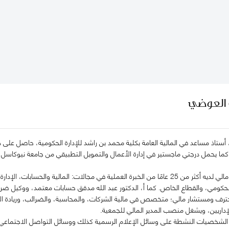
ه العوضي
 أستاذ مساعد في المالية العامة بكلية محمد بن راشد للإدارة الحكومية، حاصل على در
، كما يحمل درجتي ماجستير في إدارة الأعمال والتمويل التطبيقي من جامعة نيوكاسل 
الدكتور عبدالله، مستشار مالي لديه أكثر من 25 عامًا من الخبرة العملية في مجالات: الم
لحكومي، والقطاع الخاص. كما أ، الدكتور عبد الله مدقق حسابات معتمد، ووكيل ض
حترف ومستشار مالي؛ متخصص في مالية الشركات، والمحاسبة، والضرائب، وريادة الأع
إداريين، ويشغل منصب المدير المالي للجمعية.
ن الشخصيات النشطة على وسائل الإعلام الرسمية كذلك ووسائل التواصل الاجتماعي،