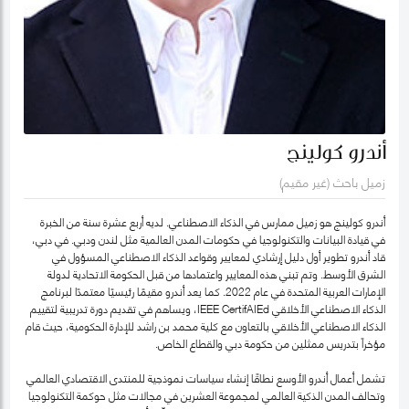
أندرو كولينج
زميل باحث (غير مقيم)
أندرو كولينج هو زميل ممارس في الذكاء الاصطناعي. لديه أربع عشرة سنة من الخبرة
في قيادة البيانات والتكنولوجيا في حكومات المدن العالمية مثل لندن ودبي. في دبي،
قاد أندرو تطوير أول دليل إرشادي لمعايير وقواعد الذكاء الاصطناعي المسؤول في
الشرق الأوسط. وتم تبني هذه المعايير واعتمادها من قبل الحكومة الاتحادية لدولة
الإمارات العربية المتحدة في عام 2022. كما يعد أندرو مقيمًا رئيسيًا معتمدًا لبرنامج
الذكاء الاصطناعي الأخلاقي IEEE CertifAIEd، ويساهم في تقديم دورة تدريبية لتقييم
الذكاء الاصطناعي الأخلاقي بالتعاون مع كلية محمد بن راشد للإدارة الحكومية، حيث قام
مؤخراً بتدريس ممثلين من حكومة دبي والقطاع الخاص.
تشمل أعمال أندرو الأوسع نطاقًا إنشاء سياسات نموذجية للمنتدى الاقتصادي العالمي
وتحالف المدن الذكية العالمي لمجموعة العشرين في مجالات مثل حوكمة التكنولوجيا