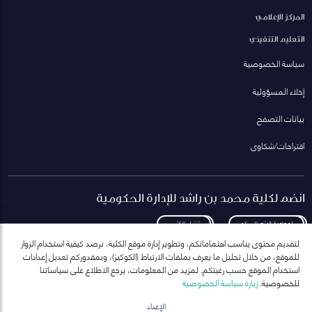
المركز الإعلامي
التعليم التنفيذي
سياسة الخصوصية
إخلاء المسؤولية
بيانات التصفح
اقتراحات/شكاوى
انضم لكلية محمد بن راشد للإدارة الحكومية
لمعاودة الاتصال بكم
تنزيل الكتيب
لتقديم محتوى يناسب اهتماماتكم، وتطوير إدارة موقع الكلية، نرصد كيفية استخدام الزوار
للموقع، من خلال تحليل ما يعرف بملفات الارتباط (الكوكيز)، وبمقدوركم تعديل إعدادات
استخدام الموقع حسب رغبتكم. لمزيد من المعلومات، يرجع الاطلاع على سياساتنا
للخصوصية.
زيارة سياسة الخصوصية
انضم إلى قائمة مراسلاتنا
للحصول على أحدث الأخبار والفعاليات
الإعداد