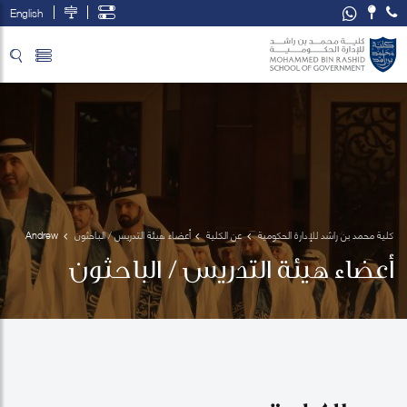
English
تخطي إلى المحتوى الرئيسي
فتح قائمة الوصول
كلية محمد بن راشد للإدارة الحكومية
عن الكلية
أعضاء هيئة التدريس / الباحثون
Andrew 
Collinge
أعضاء هيئة التدريس / الباحثون