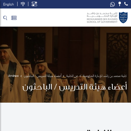
English
تخطي إلى المحتوى الرئيسي
فتح قائمة الوصول
كلية محمد بن راشد للإدارة الحكومية
عن الكلية
أعضاء هيئة التدريس / الباحثون
Andrew 
Collinge
أعضاء هيئة التدريس / الباحثون