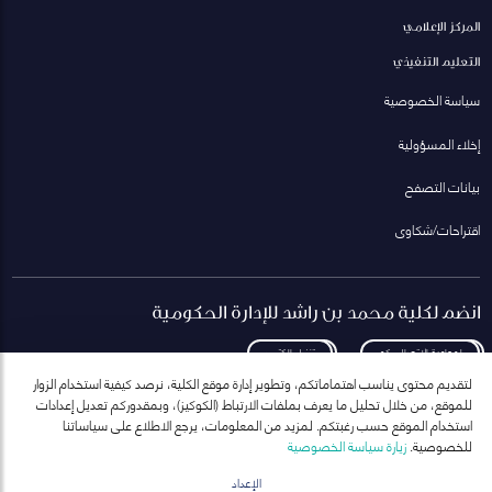
المركز الإعلامي
التعليم التنفيذي
سياسة الخصوصية
إخلاء المسؤولية
بيانات التصفح
اقتراحات/شكاوى
انضم لكلية محمد بن راشد للإدارة الحكومية
لمعاودة الاتصال بكم
تنزيل الكتيب
لتقديم محتوى يناسب اهتماماتكم، وتطوير إدارة موقع الكلية، نرصد كيفية استخدام الزوار
للموقع، من خلال تحليل ما يعرف بملفات الارتباط (الكوكيز)، وبمقدوركم تعديل إعدادات
استخدام الموقع حسب رغبتكم. لمزيد من المعلومات، يرجع الاطلاع على سياساتنا
للخصوصية.
زيارة سياسة الخصوصية
انضم إلى قائمة مراسلاتنا
للحصول على أحدث الأخبار والفعاليات
الإعداد