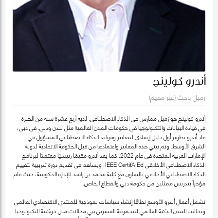
أندرو كولينج
زميل باحث (غير مقيم)
أندرو كولينج هو زميل ممارس في الذكاء الاصطناعي. لديه أربع عشرة سنة من الخبرة
في قيادة البيانات والتكنولوجيا في حكومات المدن العالمية مثل لندن ودبي. في دبي،
قاد أندرو تطوير أول دليل إرشادي لمعايير وقواعد الذكاء الاصطناعي المسؤول في
الشرق الأوسط. وتم تبني هذه المعايير واعتمادها من قبل الحكومة الاتحادية لدولة
الإمارات العربية المتحدة في عام 2022. كما يعد أندرو مقيمًا رئيسيًا معتمدًا لبرنامج
الذكاء الاصطناعي الأخلاقي IEEE CertifAIEd، ويساهم في تقديم دورة تدريبية لتقييم
الذكاء الاصطناعي الأخلاقي بالتعاون مع كلية محمد بن راشد للإدارة الحكومية، حيث قام
مؤخراً بتدريس ممثلين من حكومة دبي والقطاع الخاص.
تشمل أعمال أندرو الأوسع نطاقًا إنشاء سياسات نموذجية للمنتدى الاقتصادي العالمي
وتحالف المدن الذكية العالمي لمجموعة العشرين في مجالات مثل حوكمة التكنولوجيا