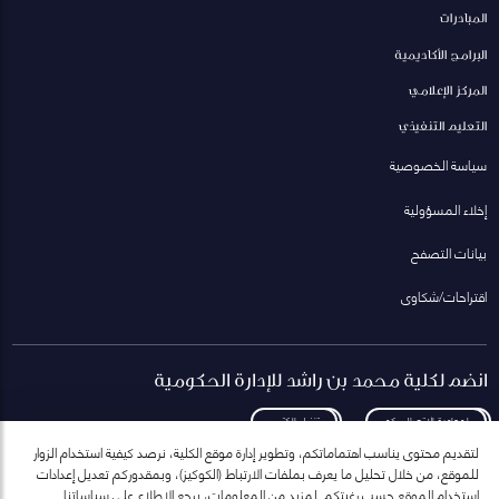
المبادرات
البرامج الأكاديمية
المركز الإعلامي
التعليم التنفيذي
سياسة الخصوصية
إخلاء المسؤولية
بيانات التصفح
اقتراحات/شكاوى
انضم لكلية محمد بن راشد للإدارة الحكومية
لمعاودة الاتصال بكم
تنزيل الكتيب
لتقديم محتوى يناسب اهتماماتكم، وتطوير إدارة موقع الكلية، نرصد كيفية استخدام الزوار
للموقع، من خلال تحليل ما يعرف بملفات الارتباط (الكوكيز)، وبمقدوركم تعديل إعدادات
استخدام الموقع حسب رغبتكم. لمزيد من المعلومات، يرجع الاطلاع على سياساتنا