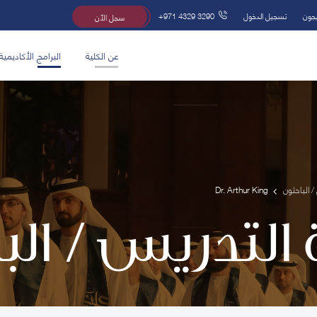
يجون
تسجيل الدخول
+971 4329 3290
سجل الآن
عن الكلية
البرامج الأكاديمية
/ الباحثون
Dr. Arthur King
 التدريس / ال