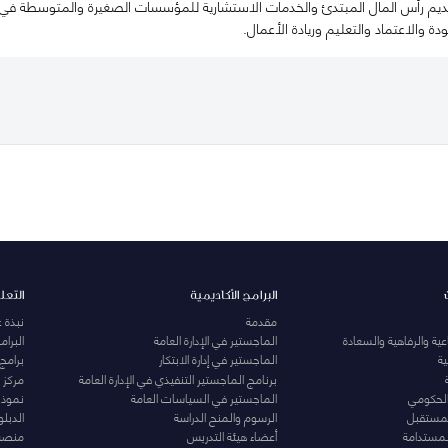
رأس المال المبتدئ والخدمات الاستشارية للمؤسسات الصغيرة والمتوسطة في البلد
ودة والاعتماد والتعليم وريادة الأعمال.
البرامج الأكاديمية
التعل
مقدمة
نبذة 
ية والرفاهية والسعادة
الماجستير في الإدارة العامة
البرا
ة
الماجستير في إدارة الابتكار
برامج
برنامج الماجستير التنفيذي في الإدارة العامة
مركز ا
الحكومي
الماجستير في السياسات العامة
نموذج 
المستقبل
الرسوم والمنح الدراسة
الدبل
لمستدامة
أعضاء هيئة التدريس
منصة 