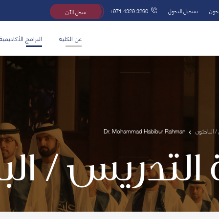
يجون
تسجيل الدخول
+971 4329 3290
سجل الآن
عن الكلية
البرامج الأكاديمية
/ الباحثون
Dr. Mohammad Habibur Rahman
 التدريس / ال