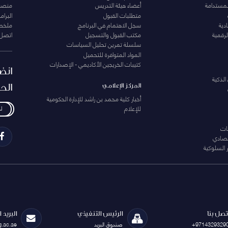
لمستدامة
أعضاء هيئة التدريس
منصة 
متطلبات القبول
البرام
دية
سجل الاهتمام في البرنامج
ملخصا
لرقمية
مكتب القبول والتسجيل
اتصل 
سلسلة تمرين تحليل السياسات
المواد المتوافرة للتحميل
كتيبات الخريجين الأكاديمي - الإصدارات
انض
الذكية
الح
المركز الإعلامي
أخبار كلية محمد بن راشد للإدارة الحكومية
للإعلام
ل
ات
تصادي
 السلوكية
تصل بنا
الرئيس التنفيذي
البريد 
+9714329329
صندوق البريد
g.ac.ae