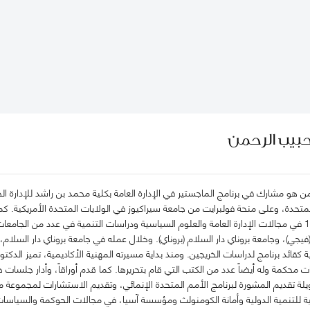
حبيب الرحمن
ن هو مشارك في برنامج الماجستير في الإدارة العامة بكلية محمد بن راشد للإدارة 
تحدة، وعلى منحة فولبرايت من جامعة سيراكيوز في الولايات المتحدة الأمريكية. كما كا
حبيب بالتدريس منذ 1987 في مجالات الإدارة العامة والعلوم السياسية ودراسات التنمية في عدد من 
جي)، وجامعة بروناي دار السلام (بروناي). وخلال عمله في جامعة بروناي دار السلام
كقائد برنامج لدراسات الخريجين. ومنذ بداية مسيرته المهنية الأكاديمية، تميز الدك
ت محكمة وله أيضاً عدد من الكتب التي قام بتحريرها. كما قدم أوراقاً، وأدار جلسا
لة تقديم المشورة لبرنامج الأمم المتحدة الإنمائي، وتقديم الاستشارات لمجموعة من 
كية للتنمية الدولية وأمانة الكومنولث ومؤسسة آسيا، في مجالات الحوكمة والسياسات