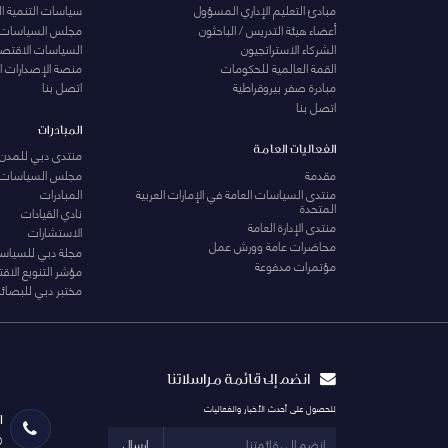
مبادئ التعليم الإداري المسؤول
سياسات التنمية ا
أعضاء هيئة التدريس / الباحثون
مجلس السياسات
الشركاء الاستراتجيون
السياسات الاقتصا
القمة العالمية للحكومات
منصة الإصدارات ا
مبادرة صفر بيروقراطية
اتصل بنا
اتصل بنا
المبادرات
الفعاليات العامة
منتدى دبي للمدن 
مقدمة
مجلس السياسات
منتدى السياسات العامة في الإمارات العربية
المبادرات
المتحدة
نادي القيادات
منتدى الإدارة العامة
الاستشارات
محاضرات عامة وورش عمل
مجلة دبي للسياس
مؤتمرات مدفوعة
مؤشر التنويع الاق
مختبر دبي للبصائر
انضم إلى قائمة مراسلاتنا
للحصول على أحدث الأخبار والفعاليات
ا
0
ارسال