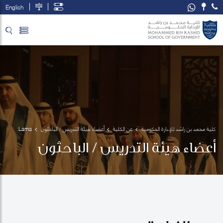
English
تخطي إلى المحتوى الرئيسي
فتح قائمة الوصول
كلية محمد بن راشد للإدارة الحكومية
عن الكلية
أعضاء هيئة التدريس / الباحثون
Lama 
Zakzak
أعضاء هيئة التدريس / الباحثون