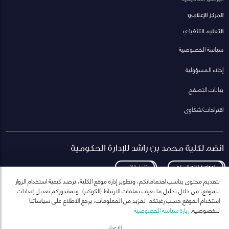
المركز الإعلامي
التعليم التنفيذي
سياسة الخصوصية
إخلاء المسؤولية
بيانات التصفح
اقتراحات/شكاوى
انضم لكلية محمد بن راشد للإدارة الحكومية
لمعاودة الاتصال بكم
تنزيل الكتيب
لتقديم محتوى يناسب اهتماماتكم، وتطوير إدارة موقع الكلية، نرصد كيفية استخدام الزوار
للموقع، من خلال تحليل ما يعرف بملفات الارتباط (الكوكيز)، وبمقدوركم تعديل إعدادات
استخدام الموقع حسب رغبتكم. لمزيد من المعلومات، يرجع الاطلاع على سياساتنا
للخصوصية.
زيارة سياسة الخصوصية
انضم إلى قائمة مراسلاتنا
للحصول على أحدث الأخبار والفعاليات
الإعداد