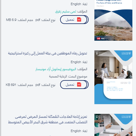
لغة: English
المؤلف:
لمى سليم زقزق
تحميل
نوع الملف:
pdf
حجم الملف:
6.9 MB
تحويل رفاه الموظفين في بيئة العمل إلى ركيزة استراتيجية
لغة: English
المؤلف:
البروفيسور إيمانويل أزاد مونيسار
موضوع البحث: الرعاية الصحية
تحميل
نوع الملف:
pdf
حجم الملف:
691 KB
تعزيز إتاحة العلاجات المُعدِّلة لمسار المرض لمرضى
التصلب المتعدد في منطقة شرق البحر الأبيض المتوسط
لغة: English