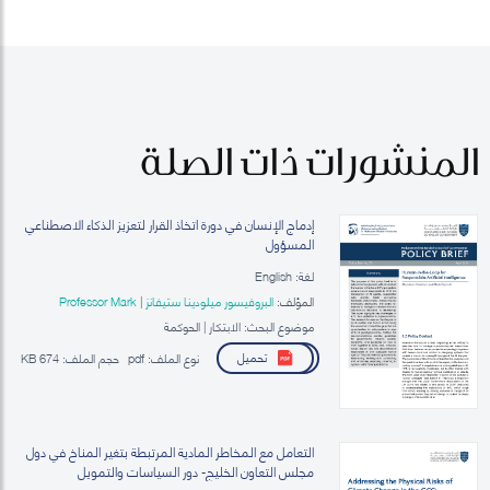
المنشورات ذات الصلة
إدماج الإنسان في دورة اتخاذ القرار لتعزيز الذكاء الاصطناعي
المسؤول
لغة: English
المؤلف:
البروفيسور ميلودينا ستيفانز
|
Professor Mark
Esposito
موضوع البحث: الابتكار | الحوكمة
تحميل
نوع الملف:
pdf
حجم الملف:
674 KB
التعامل مع المخاطر المادية المرتبطة بتغير المناخ في دول
مجلس التعاون الخليج- دور السياسات والتمويل