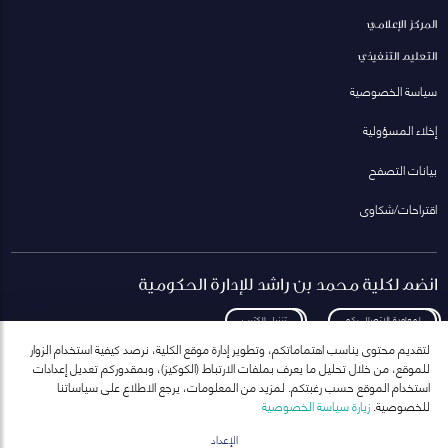
المركز الإعلامي
التعليم التنفيذي
سياسة الخصوصية
إخلاء المسؤولية
بيانات التصفح
اقتراحات/شكاوى
انضم لكلية محمد بن راشد للإدارة الحكومية
لمعاودة الاتصال بكم
تنزيل الكتيب
لتقديم محتوى يناسب اهتماماتكم، وتطوير إدارة موقع الكلية، نرصد كيفية استخدام الزوار
للموقع، من خلال تحليل ما يعرف بملفات الارتباط (الكوكيز)، وبمقدوركم تعديل إعدادات
استخدام الموقع حسب رغبتكم. لمزيد من المعلومات، يرجع الاطلاع على سياساتنا
للخصوصية.
زيارة سياسة الخصوصية
انضم إلى قائمة مراسلاتنا
للحصول على أحدث الأخبار والفعاليات
الإعداد