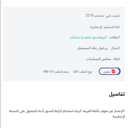
نشرت في:
سبتمبر 2019
لغة التسليم:
الإنجليزية
المؤلف:
البروفيسور ميلودينا ستيفانز
المجال:
برنامج رحلة المستقبل
الفئة:
مجلس السياسات
نوع الملف:
pdf
حجم الملف:
4.9 MB
تحميل
تفاصيل
ا الإصدار غير متوفر باللغة العربية، الرجاء استخدام الرابط المدون أدناه للحصول على النسخة
الإنجليزية.