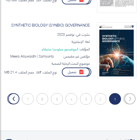
SYNTHETIC BIOLOGY (SYNBIO) GOVERNANCE
نشرت في: نوفمبر 2023
لغة: الإنجليزية
المؤلف:
البروفيسور ميلودينا ستيفانز
مؤلفين غير مقيمين:
Meera Alsuwaidhi | Samyukta
Srinivasan | Khawla Al Hajaj |
موضوع البحث:الرعاية الصحية
Amal Alahmadi | Brett Bunting
تحميل
نوع الملف:
pdf
حجم الملف:
21.4 MB
»
7
6
5
4
3
2
1
«