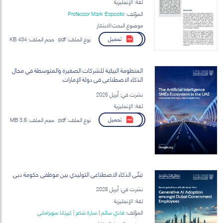
لغة: الإنجليزية
المؤلف:
Professor Mark Esposito
موضوع البحث:الابتكار
تحميل
نوع الملف:
pdf
حجم الملف:
434 KB
المنظومة البيئية للشركات الصغيرة والمتوسطة في مجال
الذكاء الاصطناعي في دولة الإمارات
نشرت في: أبريل 2025
لغة: الإنجليزية
تحميل
نوع الملف:
pdf
حجم الملف:
3.6 MB
تبنّي الذكاء الاصطناعي التوليدي بين موظفي حكومة دبي
نشرت في: أبريل 2025
لغة: الإنجليزية
المؤلف:
فادي سالم
|
سارة شاعر
|
كيرتانا سوبراماني