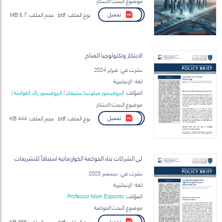
موضوع البحث:الابتكار
تحميل
نوع الملف:
pdf
حجم الملف:
5.7 MB
الابتكار وتكنولوجيا المناخ
نشرت في: فبراير 2024
لغة: الإنجليزية
المؤلف:
البروفيسور ميلودينا ستيفانز
|
البروفيسور رائد العواملة
|
Professor Mark Esposito
موضوع البحث:الابتكار
تحميل
نوع الملف:
pdf
حجم الملف:
444 KB
لى الشركات بناء الحوكمة الخوارزماتية استباقاً للتشريعات
نشرت في: ديسمبر 2023
لغة: الإنجليزية
المؤلف:
Professor Mark Esposito
موضوع البحث:الحوكمة
تحميل
نوع الملف:
pdf
حجم الملف:
366 KB