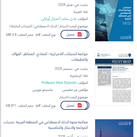
نشرت في: فبراير 2026
لغة: العربية
المؤلف:
فادي سالم
|
أكمارال أورازالي
موضوع البحث:الابتكار | الذكاء الاصطناعي | الشركات الناشئة |
الحوكمة الرقمية
تحميل
نوع الملف:
pdf
حجم الملف:
3.8 MB
حوكمة الشبكات اللامركزية - النماذج، المخاطر، الفوائد،
والتطبيقات
نشرت في: ديسمبر 2025
لغة: الإنجليزية
المؤلف:
Professor Mark Esposito
مؤلفين غير مقيمين:
ماسيمو موريني
موضوع البحث:الابتكار
تحميل
نوع الملف:
pdf
حجم الملف:
871 KB
معالجة فجوة الذكاء الاصطناعي في المنطقة العربية: تحديات
الحوكمة والابتكار والتنافسية
نشرت في: أكتوبر 2025