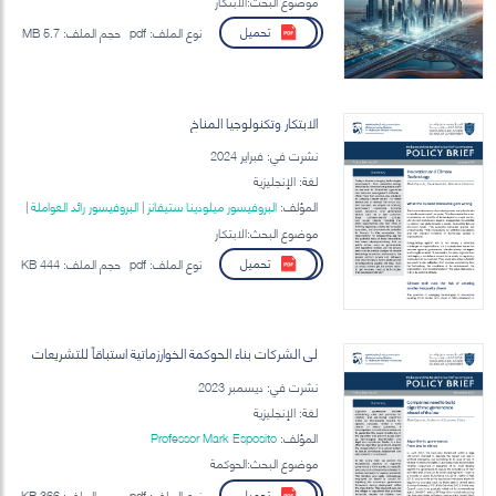
موضوع البحث:الابتكار
تحميل
نوع الملف:
pdf
حجم الملف:
5.7 MB
الابتكار وتكنولوجيا المناخ
نشرت في: فبراير 2024
لغة: الإنجليزية
المؤلف:
البروفيسور ميلودينا ستيفانز
|
البروفيسور رائد العواملة
|
Professor Mark Esposito
موضوع البحث:الابتكار
تحميل
نوع الملف:
pdf
حجم الملف:
444 KB
لى الشركات بناء الحوكمة الخوارزماتية استباقاً للتشريعات
نشرت في: ديسمبر 2023
لغة: الإنجليزية
المؤلف:
Professor Mark Esposito
موضوع البحث:الحوكمة
تحميل
نوع الملف:
pdf
حجم الملف:
366 KB