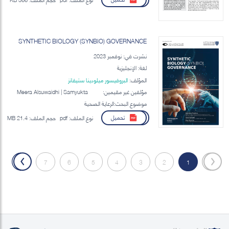
SYNTHETIC BIOLOGY (SYNBIO) GOVERNANCE
نشرت في: نوفمبر 2023
لغة: الإنجليزية
المؤلف:
البروفيسور ميلودينا ستيفانز
مؤلفين غير مقيمين:
Meera Alsuwaidhi | Samyukta
Srinivasan | Khawla Al Hajaj |
موضوع البحث:الرعاية الصحية
Amal Alahmadi | Brett Bunting
تحميل
نوع الملف:
pdf
حجم الملف:
21.4 MB
»
7
6
5
4
3
2
1
«