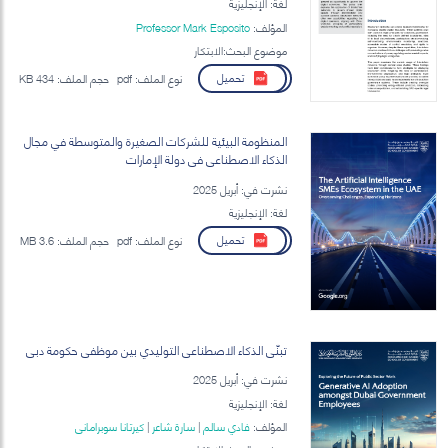
لغة: الإنجليزية
المؤلف:
Professor Mark Esposito
موضوع البحث:الابتكار
تحميل
نوع الملف:
pdf
حجم الملف:
434 KB
المنظومة البيئية للشركات الصغيرة والمتوسطة في مجال
الذكاء الاصطناعي في دولة الإمارات
نشرت في: أبريل 2025
لغة: الإنجليزية
تحميل
نوع الملف:
pdf
حجم الملف:
3.6 MB
تبنّي الذكاء الاصطناعي التوليدي بين موظفي حكومة دبي
نشرت في: أبريل 2025
لغة: الإنجليزية
المؤلف:
فادي سالم
|
سارة شاعر
|
كيرتانا سوبراماني