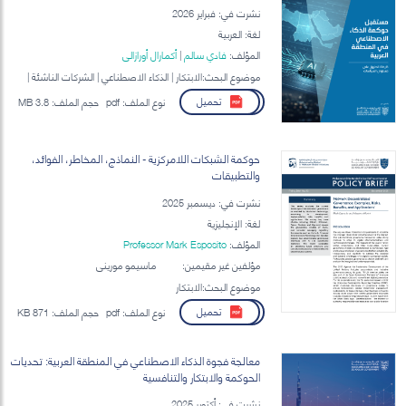
نشرت في: فبراير 2026
لغة: العربية
المؤلف:
فادي سالم
|
أكمارال أورازالي
موضوع البحث:الابتكار | الذكاء الاصطناعي | الشركات الناشئة |
الحوكمة الرقمية
تحميل
نوع الملف:
pdf
حجم الملف:
3.8 MB
حوكمة الشبكات اللامركزية - النماذج، المخاطر، الفوائد،
والتطبيقات
نشرت في: ديسمبر 2025
لغة: الإنجليزية
المؤلف:
Professor Mark Esposito
مؤلفين غير مقيمين:
ماسيمو موريني
موضوع البحث:الابتكار
تحميل
نوع الملف:
pdf
حجم الملف:
871 KB
معالجة فجوة الذكاء الاصطناعي في المنطقة العربية: تحديات
الحوكمة والابتكار والتنافسية
نشرت في: أكتوبر 2025