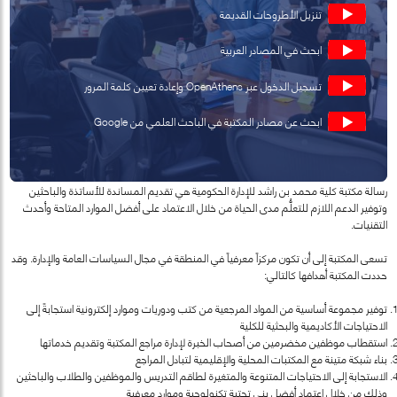
تنزيل الأطروحات القديمة
ابحث في المصادر العربية
تسجيل الدخول عبر OpenAthens وإعادة تعيين كلمة المرور
ابحث عن مصادر المكتبة في الباحث العلمي من Google
انقر هنا
استمارة قياس الرضا:
لتعبئة استمارة
رسالة مكتبة كلية محمد بن راشد للإدارة الحكومية هي تقديم المساندة للأساتذة والباحثين
وتوفير الدعم اللازم للتعلُّم مدى الحياة من خلال الاعتماد على أفضل الموارد المتاحة وأحدث
قياس رضاكم
التقنيات.
تسعى المكتبة إلى أن تكون مركزاً معرفياً في المنطقة في مجال السياسات العامة والإدارة. وقد
حددت المكتبة أهدافها كالتالي:
توفير مجموعة أساسية من المواد المرجعية من كتب ودوريات وموارد إلكترونية استجابةً إلى
الاحتياجات الأكاديمية والبحثية للكلية
استقطاب موظفين مخضرمين من أصحاب الخبرة لإدارة مراجع المكتبة وتقديم خدماتها
بناء شبكة متينة مع المكتبات المحلية والإقليمية لتبادل المراجع
الاستجابة إلى الاحتياجات المتنوعة والمتغيرة لطاقم التدريس والموظفين والطلاب والباحثين
وذلك من خلال اعتماد أفضل بنى تحتية تكنولوجية وموارد معرفية