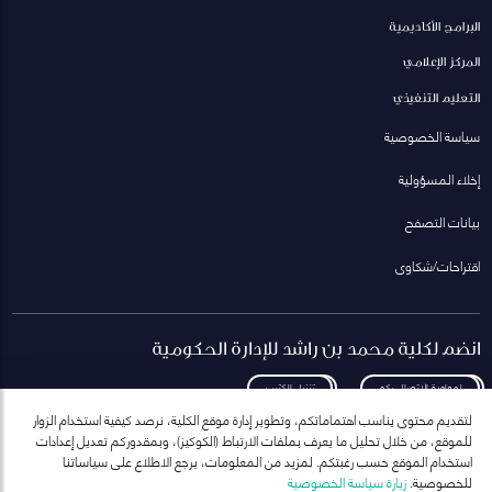
البرامج الأكاديمية
المركز الإعلامي
التعليم التنفيذي
سياسة الخصوصية
إخلاء المسؤولية
بيانات التصفح
اقتراحات/شكاوى
انضم لكلية محمد بن راشد للإدارة الحكومية
لمعاودة الاتصال بكم
تنزيل الكتيب
لتقديم محتوى يناسب اهتماماتكم، وتطوير إدارة موقع الكلية، نرصد كيفية استخدام الزوار
للموقع، من خلال تحليل ما يعرف بملفات الارتباط (الكوكيز)، وبمقدوركم تعديل إعدادات
استخدام الموقع حسب رغبتكم. لمزيد من المعلومات، يرجع الاطلاع على سياساتنا
للخصوصية.
زيارة سياسة الخصوصية
انضم إلى قائمة مراسلاتنا