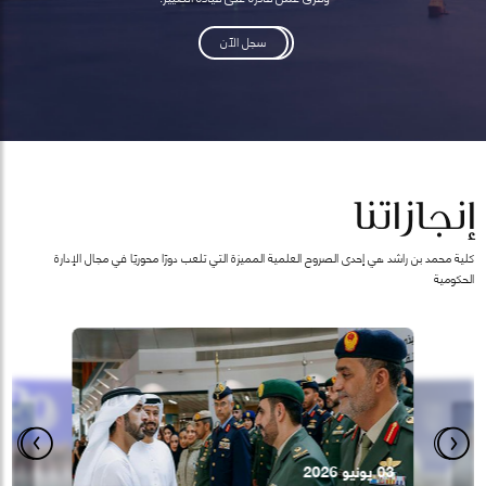
سجل الآن
إنجازاتنا
كلية محمد بن راشد هي إحدى الصروح العلمية المميزة التي تلعب دورًا محوريًا في مجال الإدارة
الحكومية
28 يناير 2025
كلية محمد
03 يونيو 2026
07 أكتوبر 2025
الماجستير
الجميل"