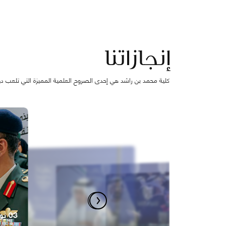
إنجازاتنا
كلية محمد بن راشد هي إحدى الصروح العلمية المميزة التي تلعب دورً
03 يونيو 2026
20 يناير 2014
من أفضل ست مراكز بحثية عربية
20 فبراير 2014