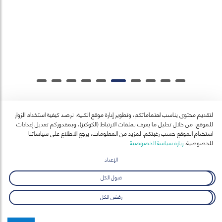
تصميم الخدمات الحكومية ,نحو تصفير البيروقراطية وتعزيز الرشاقة
المؤسسية بالذكاء الاصطناعي
29 أبريل-18 يونيو 2026
تعلم المزيد
لتقديم محتوى يناسب اهتماماتكم، وتطوير إدارة موقع الكلية، نرصد كيفية استخدام الزوار
للموقع، من خلال تحليل ما يعرف بملفات الارتباط (الكوكيز)، وبمقدوركم تعديل إعدادات
آخر الأخبار
استخدام الموقع حسب رغبتكم. لمزيد من المعلومات، يرجع الاطلاع على سياساتنا
عرض الكل
للخصوصية.
زيارة سياسة الخصوصية
الإعداد
قبول الكل
رفض الكل