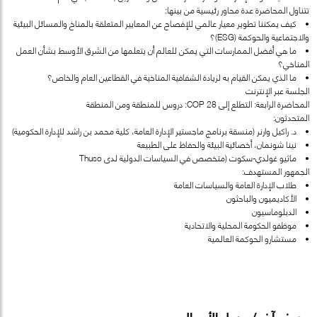
تتناول المحاضرة عدة محاور رئيسية من بينها:
• كيف يمكننا تطوير معيار عالمي للإفصاح عن المعايير المتعلقة بالمناخ والمسائل البيئية
والاجتماعية والحوكمة (ESG)؟
• ما هي أفضل الممارسات التي يمكن للعالم أن يتعلمها من الشرق الأوسط بشأن العمل
المناخي؟
• ما الذي يمكن القيام به لزيادة الشفافية المناخية في القطاعين العام والخاص؟
الجلسة عبر الإنترنت
المحاضرة الرابعة: التطلع إلى COP 28: دروس للمنطقة ومن المنطقة
المتحدثون:
• د. راكيل وارنر (منسقة برنامج ماجستير الإدارة العامة، كلية محمد بن راشد للإدارة الحكومية)
• نينا شونمان، أخصائية البيئة والحفاظ على الطبيعة
• ماثيو غولدي-سكوت (متخصص في السياسات الدولية لدى Thuso
الجمهور المستهدف:
• طلاب الإدارة العامة والسياسات العامة
• الأكاديميون والباحثون
• الدبلوماسيون
• موظفو الحكومة المحلية والاتحادية
• مستشارو الحوكمة العالمية
وصف آخر / جدول الأعمال