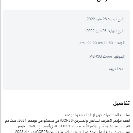
تاريخ البداية:
26 مايو 2022
تاريخ النهاية:
26 مايو 2022
الوقت:
11:30 am - 01:00 pm
الموقع:
MBRSG Zoom
لغة:
العربية
تفاصيل
سلسلة المحاضرات حول الإدارة العامة والحوكمة
انعقد مؤتمر الأطراف السادس والعشرين (COP26) في غلاسكو في نوفمبر 2021، حيث تم
الترحيب به باعتباره أهم مؤتمر للأطراف منذ COP21، الذي أفضى إلى اتفاقية باريس.
ستستضيف دولة الإمارات مؤتمر الأطراف الثامن والعشرين (COP28) في عام 2023.