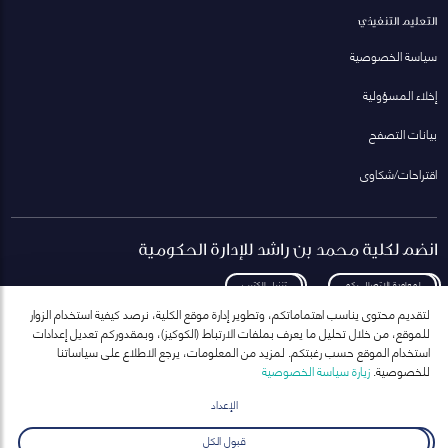
التعليم التنفيذي
سياسة الخصوصية
إخلاء المسؤولية
بيانات التصفح
اقتراحات/شكاوى
انضم لكلية محمد بن راشد للإدارة الحكومية
لمعاودة الاتصال بكم
تنزيل الكتيب
لتقديم محتوى يناسب اهتماماتكم، وتطوير إدارة موقع الكلية، نرصد كيفية استخدام الزوار
للموقع، من خلال تحليل ما يعرف بملفات الارتباط (الكوكيز)، وبمقدوركم تعديل إعدادات
استخدام الموقع حسب رغبتكم. لمزيد من المعلومات، يرجع الاطلاع على سياساتنا
للخصوصية.
زيارة سياسة الخصوصية
انضم إلى قائمة مراسلاتنا
للحصول على أحدث الأخبار والفعاليات
الإعداد
ارسال
قبول الكل