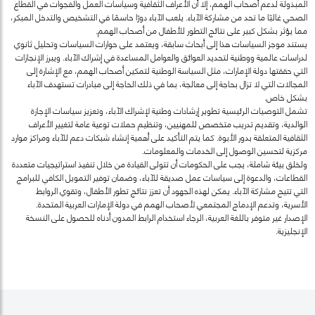
المبذولة لدعم أصحاب الهمم، إلا أن الأعراف الثقافية وسياسات العمل والفجوات في القطاع
الصحي غالبًا ما تحد من مشاركة الآباء. يلعب الآباء دورًا حاسمًا في التشخيص والتدخل المبكر،
مما يؤثر بشكل كبير على نتائج التطور للأطفال من أصحاب الهمم.
يستند موجز السياسات هذا إلى أبحاث سابقة، ويعتمد على حوارات السياسات وتحليل ثانوي
لدراسات عالمية ووطنية لتحديد العوائق والعوامل المساعدة في إشراك الآباء. ويبرز الإنجازات
التي حققتها دولة الإمارات، مثل السياسة الوطنية لتمكين أصحاب الهمم، مع الإشارة إلى
المجالات التي لا تزال بحاجة إلى معالجة، بما في ذلك الحاجة إلى مبادرات تستهدف الآباء
بشكل خاص.
تشمل التوصيات الرئيسية تطوير إرشادات وطنية لإشراك الآباء، وتعزيز سياسات الإجازة
الوالدية، وتقديم تدريب متخصص للمهنيين، وتنظيم حملات توعية عامة لتغيير الأعراف
الثقافية المتعلقة بدور الأبوة. كما يتم التأكيد على أهمية إنشاء شبكات دعم للآباء ومراكز موارد
مركزية لتحسين الوصول إلى الخدمات والمعلومات.
ولخلق بيئة شاملة، يجب على الحكومات أن تتولى القيادة من خلال تنفيذ استراتيجيات متعددة
القطاعات، والدعوة إلى سياسات عمل صديقة للآباء، وضمان توفير التمويل الكافي للبرامج
التي تتيح مشاركة الآباء. يمكن لهذه الجهود أن تعزز نتائج تطور الأطفال، وتقوي الروابط
الأسرية، وتدعم الإدماج المجتمعي لأصحاب الهمم في دولة الإمارات العربية المتحدة.
الإصدار غير متوفر باللغة العربية، الرجاء استخدام الرابط المدون أدناه للحصول على النسخة
الإنجليزية.