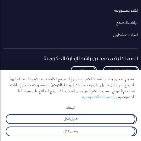
إخلاء المسؤولية
بيانات التصفح
اقتراحات/شكاوى
انضم لكلية محمد بن راشد للإدارة الحكومية
لمعاودة الاتصال بكم
تنزيل الكتيب
لتقديم محتوى يناسب اهتماماتكم، وتطوير إدارة موقع الكلية، نرصد كيفية استخدام الزوار
للموقع، من خلال تحليل ما يعرف بملفات الارتباط (الكوكيز)، وبمقدوركم تعديل إعدادات
استخدام الموقع حسب رغبتكم. لمزيد من المعلومات، يرجع الاطلاع على سياساتنا
للخصوصية.
زيارة سياسة الخصوصية
انضم إلى قائمة مراسلاتنا
للحصول على أحدث الأخبار والفعاليات
الإعداد
ارسال
قبول الكل
رفض الكل