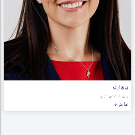
يوليا أراي
زميل باحث (غير مقيم)
اقرأ أكثر