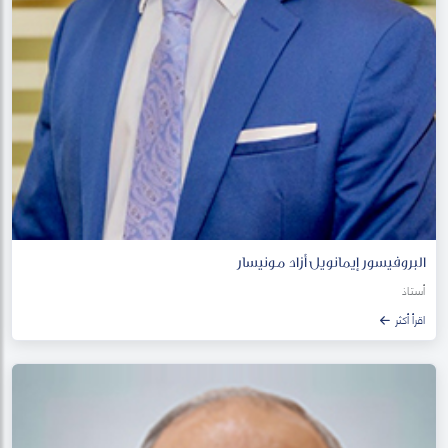
البروفيسور إيمانويل أزاد مونيسار
أستاذ
اقرأ أكثر