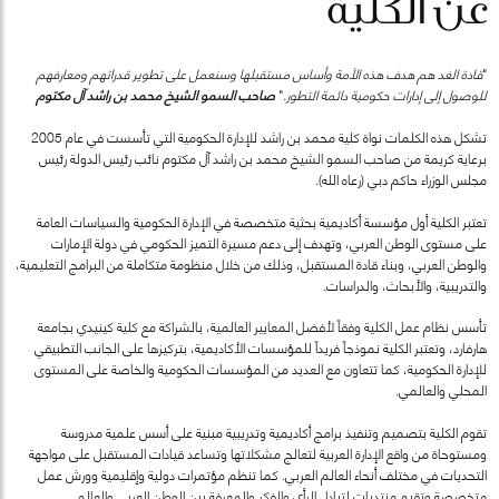
عن الكلية
"
قادة الغد هم هدف هذه الأمة وأساس مستقبلها وسنعمل على تطوير قدراتهم ومعارفهم
للوصول إلى إدارات حكومية دائمة التطور.
"
صاحب السمو الشيخ محمد بن راشد آل مكتوم
تشكل هذه الكلمات نواة كلية محمد بن راشد للإدارة الحكومية التي تأسست في عام 2005
برعاية كريمة من صاحب السمو الشيخ محمد بن راشد آل مكتوم نائب رئيس الدولة رئيس
مجلس الوزراء حاكم دبي (رعاه الله).
تعتبر الكلية أول مؤسسة أكاديمية بحثية متخصصة في الإدارة الحكومية والسياسات العامة
على مستوى الوطن العربي، وتهدف إلى دعم مسيرة التميز الحكومي في دولة الإمارات
والوطن العربي، وبناء قادة المستقبل، وذلك من خلال منظومة متكاملة من البرامج التعليمية،
والتدريبية، والأبحاث، والدراسات.
تأسس نظام عمل الكلية وفقاً لأفضل المعايير العالمية، بالشراكة مع كلية كينيدي بجامعة
هارفارد، وتعتبر الكلية نموذجاً فريداً للمؤسسات الأكاديمية، بتركيزها على الجانب التطبيقي
للإدارة الحكومية، كما تتعاون مع العديد من المؤسسات الحكومية والخاصة على المستوى
المحلي والعالمي.
تقوم الكلية بتصميم وتنفيذ برامج أكاديمية وتدريبية مبنية على أسس علمية مدروسة
ومستوحاة من واقع الإدارة العربية لتعالج مشكلاتها وتساعد قيادات المستقبل على مواجهة
التحديات في مختلف أنحاء العالم العربي. كما تنظم مؤتمرات دولية وإقليمية وورش عمل
متخصصة وتقيم منتديات لتبادل الرأي والفكر والمعرفة بين الوطن العربي والعالم.