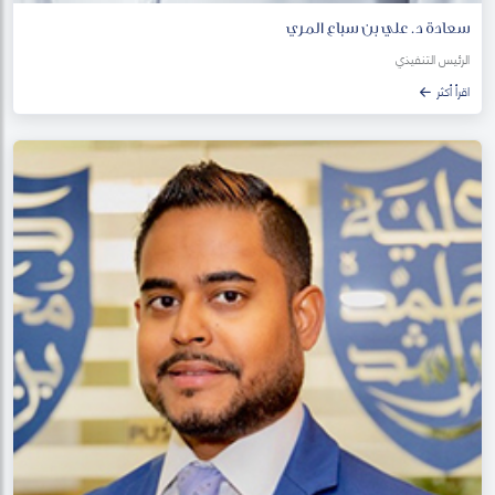
سعادة د. علي بن سباع المري
الرئيس التنفيذي
اقرأ أكثر