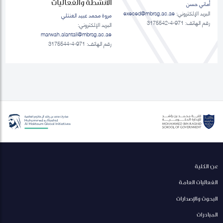
الانشطة والفعاليات
أماني حسن
البريد الإلكتروني:
execed@mbrsg.ac.ae
مروة محمد عبيد العنتلي
رقم الهاتف: 971-4-3175542
البريد الإلكتروني:
marwah.alantali@mbrsg.ac.ae​
رقم الهاتف: 971-4-3175544
عن الكلية
الفعاليات العامة
البحوث والإصدارات
المبادرات