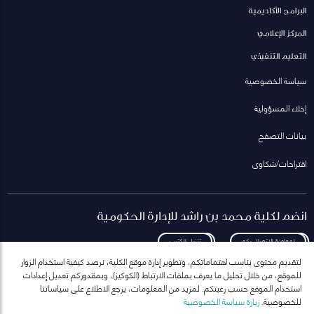
البرامج الأكاديمية
المركز الإعلامي
التعليم التنفيذي
سياسة الخصوصية
إخلاء المسؤولية
بيانات التصفح
اقتراحات/شكاوى
انضم لكلية محمد بن راشد للإدارة الحكومية
لمعاودة الاتصال بكم
تنزيل الكتيب
لتقديم محتوى يناسب اهتماماتكم، وتطوير إدارة موقع الكلية، نرصد كيفية استخدام الزوار
للموقع، من خلال تحليل ما يعرف بملفات الارتباط (الكوكيز)، وبمقدوركم تعديل إعدادات
استخدام الموقع حسب رغبتكم. لمزيد من المعلومات، يرجع الاطلاع على سياساتنا
للخصوصية.
زيارة سياسة الخصوصية
انضم إلى قائمة مراسلاتنا