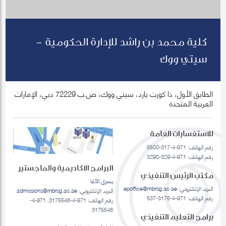
كلية محمد بن راشد للإدارة الحكومية -
سيتي ووك
الطابق الأول، ذا كورت يارد، سيتي ووك، ص.ب 72229 دبي، الإمارات
العربية المتحدة
للاستفسارات العامة
رقم الهاتف: 971-4-317-5500
رقم الهاتف: 971-4-329-3290
البرامج الاكاديمية والماجستير
مكتب الرئيس التنفيذي
يسرى الآغا
البريد الإلكتروني:
epoffice@mbrsg.ac.ae
البريد الإلكتروني:
admissions@mbrsg.ac.ae
رقم الهاتف: 971-4-3175-537
رقم الهاتف: 971-4-3175548, 971-4-
3175548
برامج التعليم التنفيذي