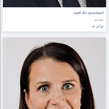
البروفيسور خالد الوزني
بروفيسور
اقرأ أكثر