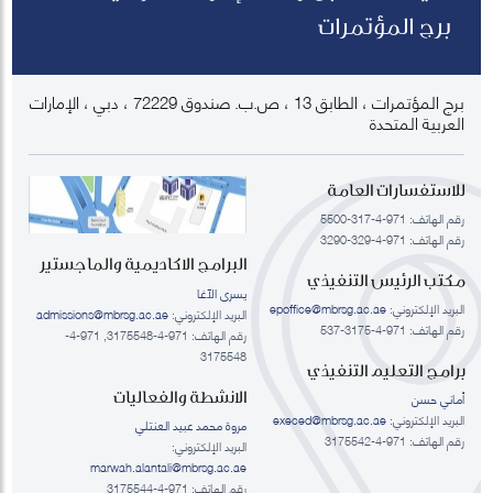
برج المؤتمرات
برج المؤتمرات ، الطابق 13 ، ص.ب. صندوق 72229 ، دبي ، الإمارات
العربية المتحدة
للاستفسارات العامة
رقم الهاتف: 971-4-317-5500
رقم الهاتف: 971-4-329-3290
البرامج الاكاديمية والماجستير
مكتب الرئيس التنفيذي
يسرى الآغا
البريد الإلكتروني:
epoffice@mbrsg.ac.ae
البريد الإلكتروني:
admissions@mbrsg.ac.ae
رقم الهاتف: 971-4-3175-537
رقم الهاتف: 971-4-3175548, 971-4-
3175548
برامج التعليم التنفيذي
الانشطة والفعاليات
أماني حسن
البريد الإلكتروني:
execed@mbrsg.ac.ae
مروة محمد عبيد العنتلي
رقم الهاتف: 971-4-3175542
البريد الإلكتروني:
marwah.alantali@mbrsg.ac.ae​
رقم الهاتف: 971-4-3175544