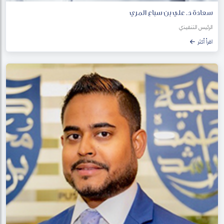
سعادة د. علي بن سباع المري
الرئيس التنفيذي
اقرأ أكثر