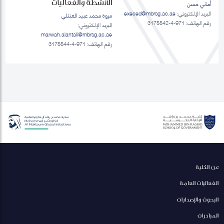
الانشطة والفعاليات
أماني حسن
البريد الإلكتروني:
execed@mbrsg.ac.ae
مروة محمد عبيد العنتلي
رقم الهاتف: 971-4-3175542
البريد الإلكتروني:
marwah.alantali@mbrsg.ac.ae​
رقم الهاتف: 971-4-3175544
عن الكلية
الفعاليات العامة
البحوث والإصدارات
المبادرات