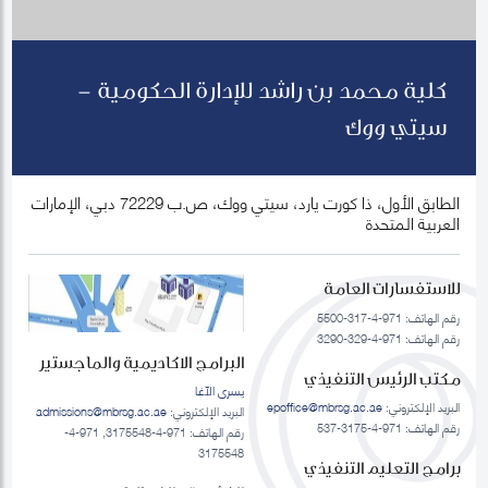
كلية محمد بن راشد للإدارة الحكومية -
سيتي ووك
الطابق الأول، ذا كورت يارد، سيتي ووك، ص.ب 72229 دبي، الإمارات
العربية المتحدة
للاستفسارات العامة
رقم الهاتف: 971-4-317-5500
رقم الهاتف: 971-4-329-3290
البرامج الاكاديمية والماجستير
مكتب الرئيس التنفيذي
يسرى الآغا
البريد الإلكتروني:
epoffice@mbrsg.ac.ae
البريد الإلكتروني:
admissions@mbrsg.ac.ae
رقم الهاتف: 971-4-3175-537
رقم الهاتف: 971-4-3175548, 971-4-
3175548
برامج التعليم التنفيذي