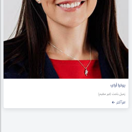
يوليا أراي
زميل باحث (غير مقيم)
اقرأ أكثر