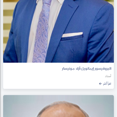
البروفيسور إيمانويل أزاد مونيسار
أستاذ
اقرأ أكثر