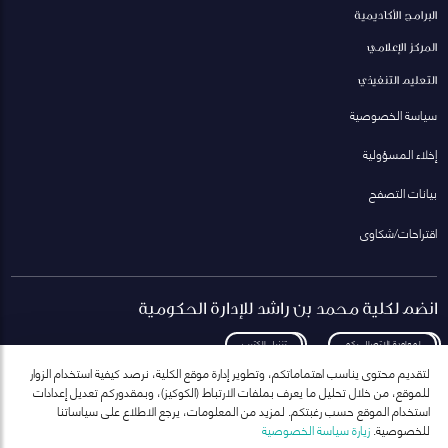
البرامج الأكاديمية
المركز الإعلامي
التعليم التنفيذي
سياسة الخصوصية
إخلاء المسؤولية
بيانات التصفح
اقتراحات/شكاوى
انضم لكلية محمد بن راشد للإدارة الحكومية
لمعاودة الاتصال بكم
تنزيل الكتيب
لتقديم محتوى يناسب اهتماماتكم، وتطوير إدارة موقع الكلية، نرصد كيفية استخدام الزوار
للموقع، من خلال تحليل ما يعرف بملفات الارتباط (الكوكيز)، وبمقدوركم تعديل إعدادات
استخدام الموقع حسب رغبتكم. لمزيد من المعلومات، يرجع الاطلاع على سياساتنا
للخصوصية.
زيارة سياسة الخصوصية
انضم إلى قائمة مراسلاتنا