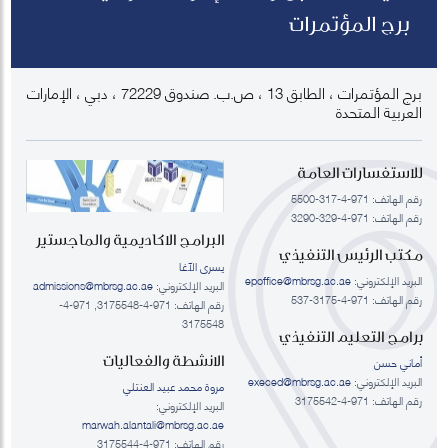
برج المؤتمرات
برج المؤتمرات ، الطابق 13 ، ص.ب. صندوق 72229 ، دبي ، الإمارات
العربية المتحدة
للاستفسارات العامة
رقم الهاتف: 971-4-317-5500
رقم الهاتف: 971-4-329-3290
البرامج الاكاديمية والماجستير
مكتب الرئيس التنفيذي
يسرى الآغا
البريد الإلكتروني:
epoffice@mbrsg.ac.ae
البريد الإلكتروني:
admissions@mbrsg.ac.ae
رقم الهاتف: 971-4-3175-537
رقم الهاتف: 971-4-3175548, 971-4-
3175548
برامج التعليم التنفيذي
الانشطة والفعاليات
أماني حسن
البريد الإلكتروني:
execed@mbrsg.ac.ae
مروة محمد عبيد العنتلي
رقم الهاتف: 971-4-3175542
البريد الإلكتروني:
marwah.alantali@mbrsg.ac.ae​
رقم الهاتف: 971-4-3175544