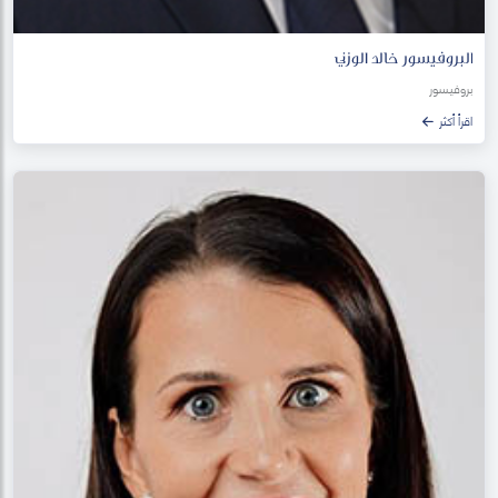
البروفيسور خالد الوزني
بروفيسور
اقرأ أكثر