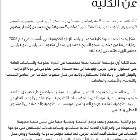
عن الكلية
"
قادة الغد هم هدف هذه الأمة وأساس مستقبلها وسنعمل على تطوير قدراتهم ومعارفهم
للوصول إلى إدارات حكومية دائمة التطور.
"
صاحب السمو الشيخ محمد بن راشد آل مكتوم
تشكل هذه الكلمات نواة كلية محمد بن راشد للإدارة الحكومية التي تأسست في عام 2005
برعاية كريمة من صاحب السمو الشيخ محمد بن راشد آل مكتوم نائب رئيس الدولة رئيس
مجلس الوزراء حاكم دبي (رعاه الله).
تعتبر الكلية أول مؤسسة أكاديمية بحثية متخصصة في الإدارة الحكومية والسياسات العامة
على مستوى الوطن العربي، وتهدف إلى دعم مسيرة التميز الحكومي في دولة الإمارات
والوطن العربي، وبناء قادة المستقبل، وذلك من خلال منظومة متكاملة من البرامج التعليمية،
والتدريبية، والأبحاث، والدراسات.
تأسس نظام عمل الكلية وفقاً لأفضل المعايير العالمية، بالشراكة مع كلية كينيدي بجامعة
هارفارد، وتعتبر الكلية نموذجاً فريداً للمؤسسات الأكاديمية، بتركيزها على الجانب التطبيقي
للإدارة الحكومية، كما تتعاون مع العديد من المؤسسات الحكومية والخاصة على المستوى
المحلي والعالمي.
تقوم الكلية بتصميم وتنفيذ برامج أكاديمية وتدريبية مبنية على أسس علمية مدروسة
ومستوحاة من واقع الإدارة العربية لتعالج مشكلاتها وتساعد قيادات المستقبل على مواجهة
التحديات في مختلف أنحاء العالم العربي. كما تنظم مؤتمرات دولية وإقليمية وورش عمل
متخصصة وتقيم منتديات لتبادل الرأي والفكر والمعرفة بين الوطن العربي والعالم.