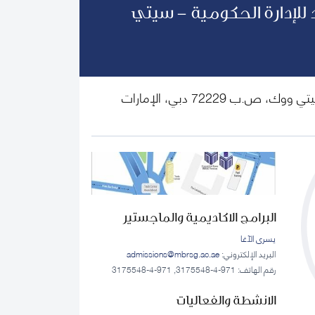
للإدارة الحكومية - سيتي
الطابق الأول، ذا كورت يارد، سيتي ووك، ص.ب 72229 دبي، الإمارات
البرامج الاكاديمية والماجستير
يسرى الآغا
البريد الإلكتروني:
admissions@mbrsg.ac.ae
رقم الهاتف: 971-4-3175548, 971-4-3175548
الانشطة والفعاليات