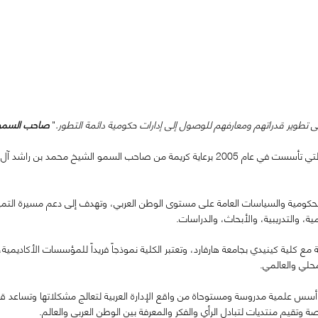
طوير قدراتهم ومعارفهم للوصول إلى إدارات حكومية دائمة التطور.
"
صاحب السمو 
تشكل هذه الكلمات نواة كلية محمد بن راشد للإدارة الحكومية التي تأسست في عام 2005 برعاية كر
لحكومية والسياسات العامة على مستوى الوطن العربي، وتهدف إلى دعم مسيرة التميز 
، والتدريبية، والأبحاث، والدراسات.
مع كلية كينيدي بجامعة هارفارد، وتعتبر الكلية نموذجاً فريداً للمؤسسات الأكاديمية، 
حلي والعالمي.
ى أسس علمية مدروسة ومستوحاة من واقع الإدارة العربية لتعالج مشكلاتها وتساعد ق
قيم منتديات لتبادل الرأي والفكر والمعرفة بين الوطن العربي والعالم.