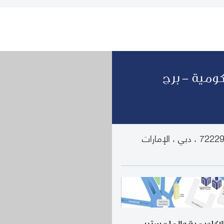
كومية - برج
برج المؤتمرات ، الطابق 13 ، ص.ب. صندوق 72229 ، دبي ، الإمارات
الاكاديمية والماجستير