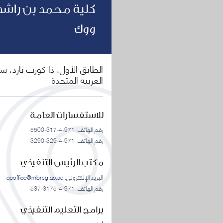
كلية محمد بن راشد 
ووك
العربية المتحدة
للاستفسارات العامة
رقم الهاتف: 971-4-317-5500
رقم الهاتف: 971-4-329-3290
مكتب الرئيس التنفيذي
البريد الإلكتروني:
epoffice@mbrsg.ac.ae
رقم الهاتف: 971-4-3175-537
برامج التعليم التنفيذي