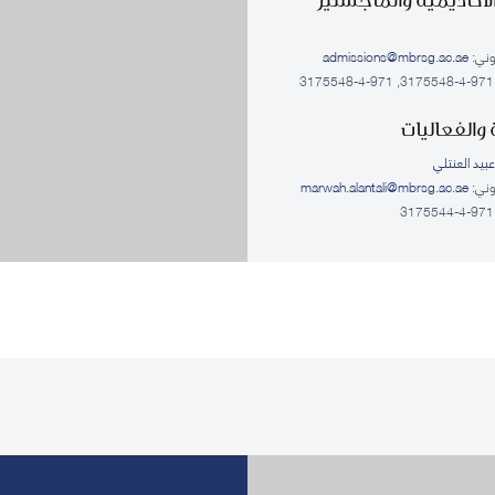
روني:
admissions@mbrsg.ac.ae
والفعاليات
بيد العنتلي
روني:
marwah.alantali@mbrsg.ac.ae​