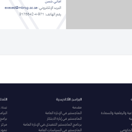
أماني حسن
البريد الإلكتروني:
execed@mbrsg.ac.ae
رقم الهاتف: 971-4-3175542
البرامج الأكاديمية
التعل
مقدمة
نبذة 
ية والرفاهية والسعادة
الماجستير في الإدارة العامة
البرا
ة
الماجستير في إدارة الابتكار
برامج
برنامج الماجستير التنفيذي في الإدارة العامة
مركز ا
الحكومي
الماجستير في السياسات العامة
نموذج 