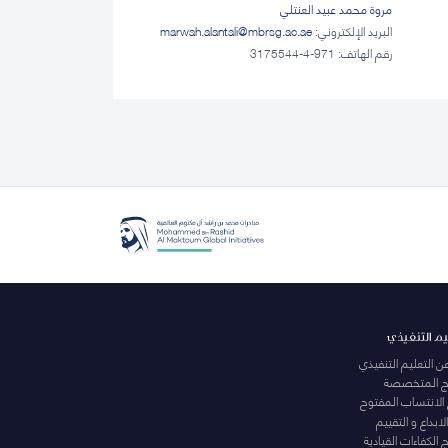
مروة محمد عبيد العنتلي
البريد الإلكتروني:
marwah.alantali@mbrsg.ac.ae​
رقم الهاتف: 971-4-3175544
يم التنفيذي
عن التعليم التنفيذي
مج المتخصصة
 الانتساب المفتوح
لابداع و التقييم
الكفاءات القيادية