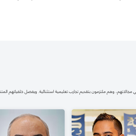
 مجالاتهم، وهم ملتزمون بتقديم تجارب تعليمية استثنائية. ويفصل خلفياتهم المتنو