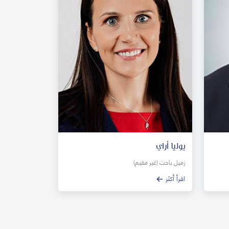
يوليا أراي
زميل باحث (غير مقيم)
اقرأ أكثر