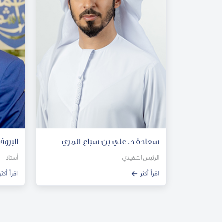
سعادة د. علي بن سباع المري
البروف
الرئيس التنفيذي
أستاذ
اقرأ أكثر
اقرأ أكثر