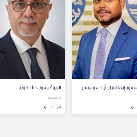
يسور إيمانويل أزاد مونيسار
البروفيسور خالد الوزني
بروفيسور
اقرأ أكثر