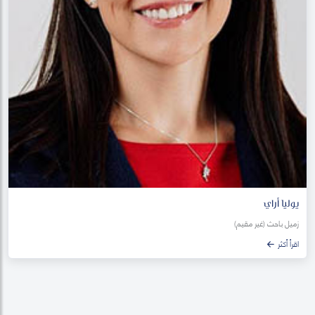
يوليا أراي
زميل باحث (غير مقيم)
اقرأ أكثر