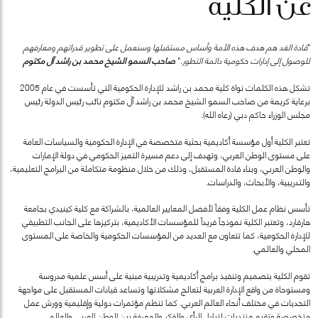
عن الكلية
"
قادة الغد هم هدف هذه الأمة وأساس مستقبلها وسنعمل على تطوير قدراتهم ومعارفهم
للوصول إلى إدارات حكومية دائمة التطور.
"
صاحب السمو الشيخ محمد بن راشد آل مكتوم
تشكل هذه الكلمات نواة كلية محمد بن راشد للإدارة الحكومية التي تأسست في عام 2005
برعاية كريمة من صاحب السمو الشيخ محمد بن راشد آل مكتوم نائب رئيس الدولة رئيس
مجلس الوزراء حاكم دبي (رعاه الله).
تعتبر الكلية أول مؤسسة أكاديمية بحثية متخصصة في الإدارة الحكومية والسياسات العامة
على مستوى الوطن العربي، وتهدف إلى دعم مسيرة التميز الحكومي في دولة الإمارات
والوطن العربي، وبناء قادة المستقبل، وذلك من خلال منظومة متكاملة من البرامج التعليمية،
والتدريبية، والأبحاث، والدراسات.
تأسس نظام عمل الكلية وفقاً لأفضل المعايير العالمية، بالشراكة مع كلية كينيدي بجامعة
هارفارد، وتعتبر الكلية نموذجاً فريداً للمؤسسات الأكاديمية، بتركيزها على الجانب التطبيقي
للإدارة الحكومية، كما تتعاون مع العديد من المؤسسات الحكومية والخاصة على المستوى
المحلي والعالمي.
تقوم الكلية بتصميم وتنفيذ برامج أكاديمية وتدريبية مبنية على أسس علمية مدروسة
ومستوحاة من واقع الإدارة العربية لتعالج مشكلاتها وتساعد قيادات المستقبل على مواجهة
التحديات في مختلف أنحاء العالم العربي. كما تنظم مؤتمرات دولية وإقليمية وورش عمل
متخصصة وتقيم منتديات لتبادل الرأي والفكر والمعرفة بين الوطن العربي والعالم.