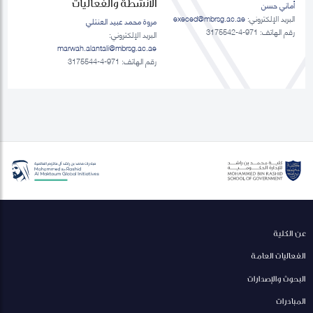
الانشطة والفعاليات
أماني حسن
البريد الإلكتروني:
execed@mbrsg.ac.ae
مروة محمد عبيد العنتلي
رقم الهاتف: 971-4-3175542
البريد الإلكتروني:
marwah.alantali@mbrsg.ac.ae​
رقم الهاتف: 971-4-3175544
عن الكلية
الفعاليات العامة
البحوث والإصدارات
المبادرات