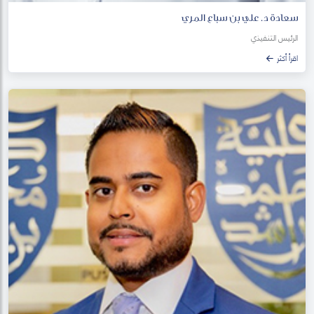
سعادة د. علي بن سباع المري
الرئيس التنفيذي
اقرأ أكثر