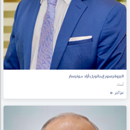
البروفيسور إيمانويل أزاد مونيسار
أستاذ
اقرأ أكثر