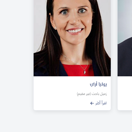
يوليا أراي
زميل باحث (غير مقيم)
اقرأ أكثر