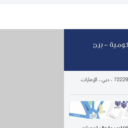
كومية - برج
برج المؤتمرات ، الطابق 13 ، ص.ب. صندوق 72229 ، دبي ، الإمارات
الاكاديمية والماجستير