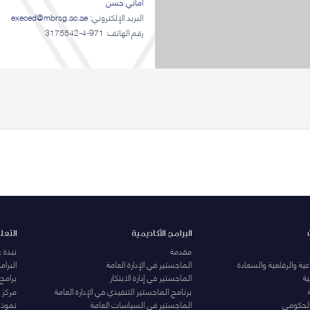
أماني حسن
البريد الإلكتروني:
execed@mbrsg.ac.ae
رقم الهاتف: 971-4-3175542
البرامج الأكاديمية
التعل
مقدمة
نبذة 
ية والرفاهية والسعادة
الماجستير في الإدارة العامة
البرا
ة
الماجستير في إدارة الابتكار
برامج
برنامج الماجستير التنفيذي في الإدارة العامة
مركز ا
الحكومي
الماجستير في السياسات العامة
نموذج 