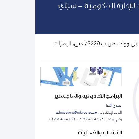
للإدارة الحكومية - سيتي
الطابق الأول، ذا كورت يارد، سيتي ووك، ص.ب 72229 دبي، الإمارات
البرامج الاكاديمية والماجستير
يسرى الآغا
البريد الإلكتروني:
admissions@mbrsg.ac.ae
رقم الهاتف: 971-4-3175548, 971-4-3175548
الانشطة والفعاليات