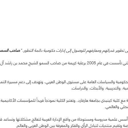
طوير قدراتهم ومعارفهم للوصول إلى إدارات حكومية دائمة التطور.
"
صاحب السمو 
تشكل هذه الكلمات نواة كلية محمد بن راشد للإدارة الحكومية التي تأسست في عام 2005 برعاية كر
لحكومية والسياسات العامة على مستوى الوطن العربي، وتهدف إلى دعم مسيرة التميز 
، والتدريبية، والأبحاث، والدراسات.
مع كلية كينيدي بجامعة هارفارد، وتعتبر الكلية نموذجاً فريداً للمؤسسات الأكاديمية، 
حلي والعالمي.
ى أسس علمية مدروسة ومستوحاة من واقع الإدارة العربية لتعالج مشكلاتها وتساعد ق
قيم منتديات لتبادل الرأي والفكر والمعرفة بين الوطن العربي والعالم.