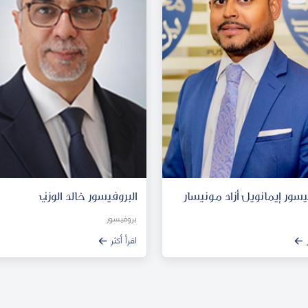
يسور إيمانويل أزاد مونيسار
البروفيسور خالد الوزني
بروفيسور
اقرأ أكثر