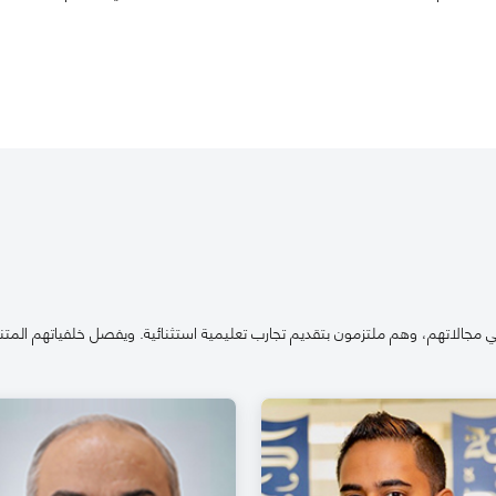
 مجالاتهم، وهم ملتزمون بتقديم تجارب تعليمية استثنائية. ويفصل خلفياتهم المتنو