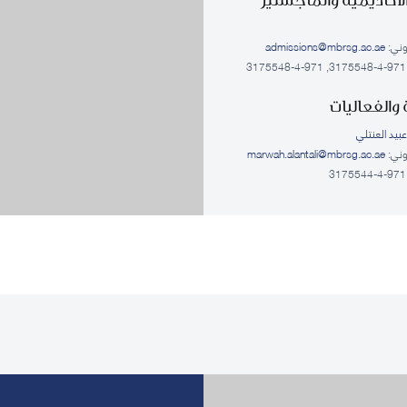
روني:
admissions@mbrsg.ac.ae
والفعاليات
بيد العنتلي
روني:
marwah.alantali@mbrsg.ac.ae​