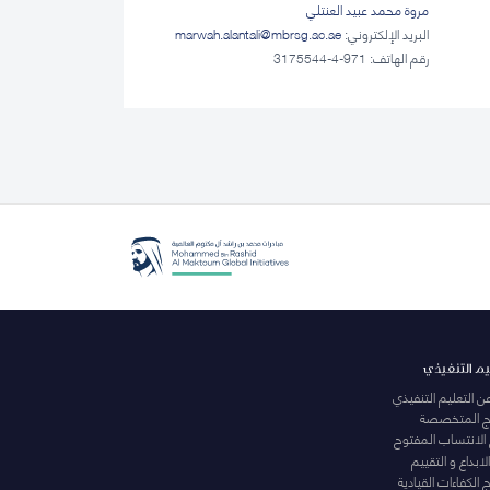
مروة محمد عبيد العنتلي
البريد الإلكتروني:
marwah.alantali@mbrsg.ac.ae​
رقم الهاتف: 971-4-3175544
يم التنفيذي
عن التعليم التنفيذي
مج المتخصصة
 الانتساب المفتوح
لابداع و التقييم
الكفاءات القيادية