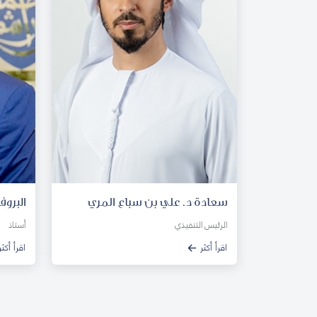
سعادة د. علي بن سباع المري
البروف
الرئيس التنفيذي
أستاذ
اقرأ أكثر
اقرأ أكثر