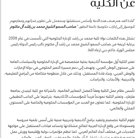
عن الكلية
"
قادة الغد هم هدف هذه الأمة وأساس مستقبلها وسنعمل على تطوير قدراتهم ومعارفهم
للوصول إلى إدارات حكومية دائمة التطور.
"
صاحب السمو الشيخ محمد بن راشد آل مكتوم
تشكل هذه الكلمات نواة كلية محمد بن راشد للإدارة الحكومية التي تأسست في عام 2005
برعاية كريمة من صاحب السمو الشيخ محمد بن راشد آل مكتوم نائب رئيس الدولة رئيس
مجلس الوزراء حاكم دبي (رعاه الله).
تعتبر الكلية أول مؤسسة أكاديمية بحثية متخصصة في الإدارة الحكومية والسياسات العامة
على مستوى الوطن العربي، وتهدف إلى دعم مسيرة التميز الحكومي في دولة الإمارات
والوطن العربي، وبناء قادة المستقبل، وذلك من خلال منظومة متكاملة من البرامج التعليمية،
والتدريبية، والأبحاث، والدراسات.
تأسس نظام عمل الكلية وفقاً لأفضل المعايير العالمية، بالشراكة مع كلية كينيدي بجامعة
هارفارد، وتعتبر الكلية نموذجاً فريداً للمؤسسات الأكاديمية، بتركيزها على الجانب التطبيقي
للإدارة الحكومية، كما تتعاون مع العديد من المؤسسات الحكومية والخاصة على المستوى
المحلي والعالمي.
تقوم الكلية بتصميم وتنفيذ برامج أكاديمية وتدريبية مبنية على أسس علمية مدروسة
ومستوحاة من واقع الإدارة العربية لتعالج مشكلاتها وتساعد قيادات المستقبل على مواجهة
التحديات في مختلف أنحاء العالم العربي. كما تنظم مؤتمرات دولية وإقليمية وورش عمل
متخصصة وتقيم منتديات لتبادل الرأي والفكر والمعرفة بين الوطن العربي والعالم.