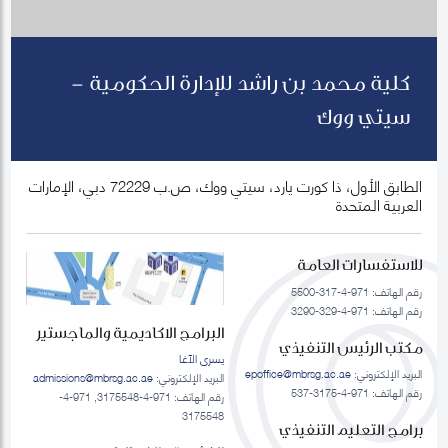
كلية محمد بن راشد للإدارة الحكومية -
سيتي ووك
الطابق الأول، ذا كورت يارد، سيتي ووك، ص.ب 72229 دبي، الإمارات
العربية المتحدة
للاستفسارات العامة
رقم الهاتف: 971-4-317-5500
رقم الهاتف: 971-4-329-3290
البرامج الاكاديمية والماجستير
مكتب الرئيس التنفيذي
يسرى الآغا
البريد الإلكتروني:
epoffice@mbrsg.ac.ae
البريد الإلكتروني:
admissions@mbrsg.ac.ae
رقم الهاتف: 971-4-3175-537
رقم الهاتف: 971-4-3175548, 971-4-
3175548
برامج التعليم التنفيذي