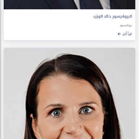
البروفيسور خالد الوزني
بروفيسور
اقرأ أكثر