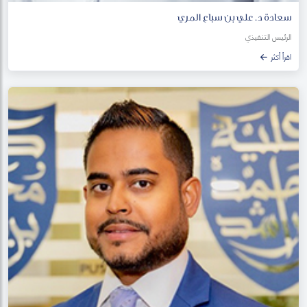
سعادة د. علي بن سباع المري
الرئيس التنفيذي
اقرأ أكثر