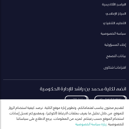
البرامج الأكاديمية
المركز الإعلامي
التعليم التنفيذي
سياسة الخصوصية
إخلاء المسؤولية
بيانات التصفح
اقتراحات/شكاوى
انضم لكلية محمد بن راشد للإدارة الحكومية
لمعاودة الاتصال بكم
تنزيل الكتيب
لتقديم محتوى يناسب اهتماماتكم، وتطوير إدارة موقع الكلية، نرصد كيفية استخدام الزوار
للموقع، من خلال تحليل ما يعرف بملفات الارتباط (الكوكيز)، وبمقدوركم تعديل إعدادات
استخدام الموقع حسب رغبتكم. لمزيد من المعلومات، يرجع الاطلاع على سياساتنا
للخصوصية.
زيارة سياسة الخصوصية
انضم إلى قائمة مراسلاتنا