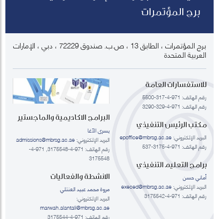
برج المؤتمرات
برج المؤتمرات ، الطابق 13 ، ص.ب. صندوق 72229 ، دبي ، الإمارات
العربية المتحدة
للاستفسارات العامة
رقم الهاتف: 971-4-317-5500
رقم الهاتف: 971-4-329-3290
البرامج الاكاديمية والماجستير
مكتب الرئيس التنفيذي
يسرى الآغا
البريد الإلكتروني:
epoffice@mbrsg.ac.ae
البريد الإلكتروني:
admissions@mbrsg.ac.ae
رقم الهاتف: 971-4-3175-537
رقم الهاتف: 971-4-3175548, 971-4-
3175548
برامج التعليم التنفيذي
الانشطة والفعاليات
أماني حسن
البريد الإلكتروني:
execed@mbrsg.ac.ae
مروة محمد عبيد العنتلي
رقم الهاتف: 971-4-3175542
البريد الإلكتروني:
marwah.alantali@mbrsg.ac.ae​
رقم الهاتف: 971-4-3175544