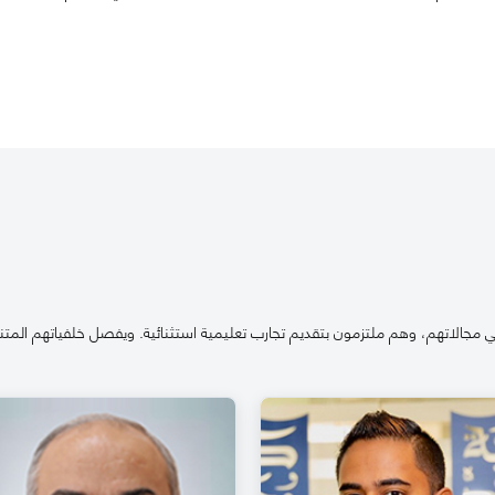
 مجالاتهم، وهم ملتزمون بتقديم تجارب تعليمية استثنائية. ويفصل خلفياتهم المتنو