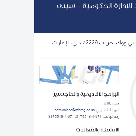
للإدارة الحكومية - سيتي
الطابق الأول، ذا كورت يارد، سيتي ووك، ص.ب 72229 دبي، الإمارات
البرامج الاكاديمية والماجستير
يسرى الآغا
البريد الإلكتروني:
admissions@mbrsg.ac.ae
رقم الهاتف: 971-4-3175548, 971-4-3175548
الانشطة والفعاليات