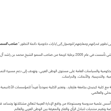
طوير قدراتهم ومعارفهم للوصول إلى إدارات حكومية دائمة التطور.
"
صاحب السمو 
تشكل هذه الكلمات نواة كلية محمد بن راشد للإدارة الحكومية التي تأسست في عام 2005 برعاية كر
لحكومية والسياسات العامة على مستوى الوطن العربي، وتهدف إلى دعم مسيرة التميز 
، والتدريبية، والأبحاث، والدراسات.
مع كلية كينيدي بجامعة هارفارد، وتعتبر الكلية نموذجاً فريداً للمؤسسات الأكاديمية، 
حلي والعالمي.
ى أسس علمية مدروسة ومستوحاة من واقع الإدارة العربية لتعالج مشكلاتها وتساعد ق
قيم منتديات لتبادل الرأي والفكر والمعرفة بين الوطن العربي والعالم.