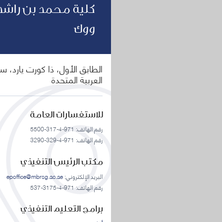
كلية محمد بن راشد 
ووك
العربية المتحدة
للاستفسارات العامة
رقم الهاتف: 971-4-317-5500
رقم الهاتف: 971-4-329-3290
مكتب الرئيس التنفيذي
البريد الإلكتروني:
epoffice@mbrsg.ac.ae
رقم الهاتف: 971-4-3175-537
برامج التعليم التنفيذي