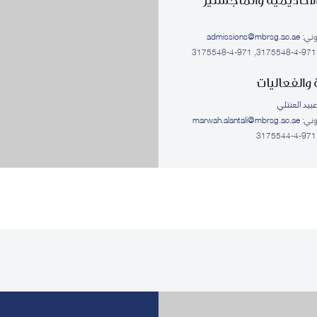
روني:
admissions@mbrsg.ac.ae
والفعاليات
بيد العنتلي
روني:
marwah.alantali@mbrsg.ac.ae​