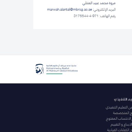
مروة محمد عبيد العنتلي
البريد الإلكتروني:
marwah.alantali@mbrsg.ac.ae​
رقم الهاتف: 971-4-3175544
يم التنفيذي
عن التعليم التنفيذي
مج المتخصصة
 الانتساب المفتوح
لابداع و التقييم
الكفاءات القيادية