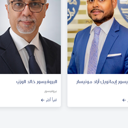
يسور إيمانويل أزاد مونيسار
البروفيسور خالد الوزني
بروفيسور
اقرأ أكثر