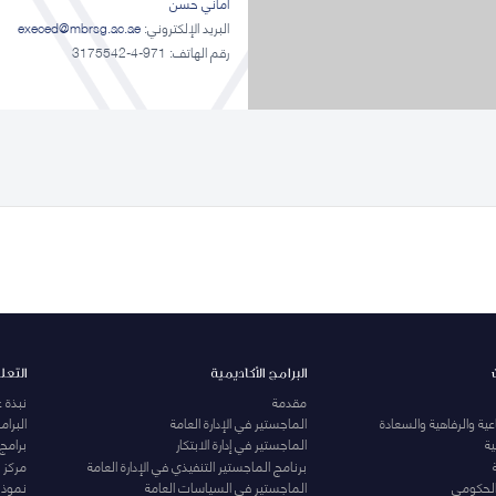
أماني حسن
البريد الإلكتروني:
execed@mbrsg.ac.ae
رقم الهاتف: 971-4-3175542
البرامج الأكاديمية
التعل
مقدمة
نبذة 
ية والرفاهية والسعادة
الماجستير في الإدارة العامة
البرا
ة
الماجستير في إدارة الابتكار
برامج
برنامج الماجستير التنفيذي في الإدارة العامة
مركز ا
الحكومي
الماجستير في السياسات العامة
نموذج 