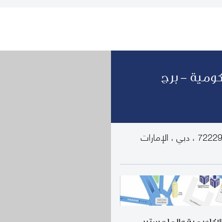
كومية - برج
برج المؤتمرات ، الطابق 13 ، ص.ب. صندوق 72229 ، دبي ، الإمارات
الاكاديمية والماجستير