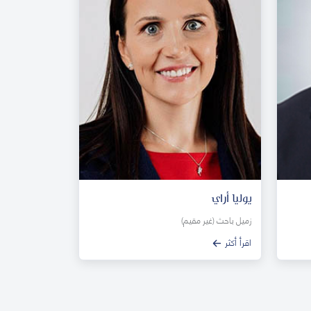
يوليا أراي
زميل باحث (غير مقيم)
اقرأ أكثر