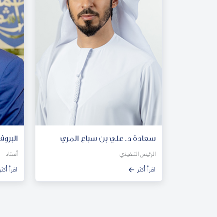
سعادة د. علي بن سباع المري
البروف
الرئيس التنفيذي
أستاذ
اقرأ أكثر
اقرأ أكثر