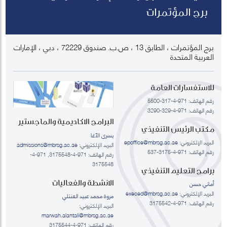
برج المؤتمرات
برج المؤتمرات ، الطابق 13 ، ص.ب. صندوق 72229 ، دبي ، الإمارات
العربية المتحدة
للاستفسارات العامة
رقم الهاتف: 971-4-317-5500
رقم الهاتف: 971-4-329-3290
البرامج الاكاديمية والماجستير
مكتب الرئيس التنفيذي
يسرى الآغا
البريد الإلكتروني:
epoffice@mbrsg.ac.ae
البريد الإلكتروني:
admissions@mbrsg.ac.ae
رقم الهاتف: 971-4-3175-537
رقم الهاتف: 971-4-3175548, 971-4-
3175548
برامج التعليم التنفيذي
الانشطة والفعاليات
أماني حسن
البريد الإلكتروني:
execed@mbrsg.ac.ae
مروة محمد عبيد العنتلي
رقم الهاتف: 971-4-3175542
البريد الإلكتروني:
marwah.alantali@mbrsg.ac.ae​
رقم الهاتف: 971-4-3175544