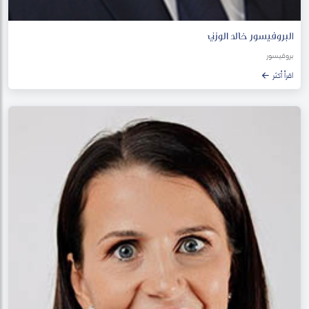
البروفيسور خالد الوزني
بروفيسور
اقرأ أكثر