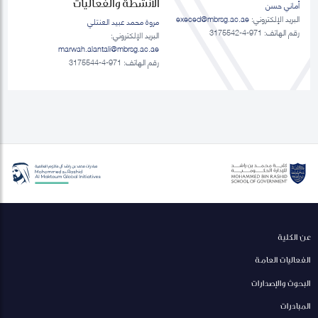
الانشطة والفعاليات
أماني حسن
البريد الإلكتروني:
execed@mbrsg.ac.ae
مروة محمد عبيد العنتلي
رقم الهاتف: 971-4-3175542
البريد الإلكتروني:
marwah.alantali@mbrsg.ac.ae​
رقم الهاتف: 971-4-3175544
عن الكلية
الفعاليات العامة
البحوث والإصدارات
المبادرات