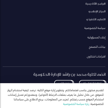
البرامج الأكاديمية
المركز الإعلامي
التعليم التنفيذي
سياسة الخصوصية
إخلاء المسؤولية
بيانات التصفح
اقتراحات/شكاوى
انضم لكلية محمد بن راشد للإدارة الحكومية
لمعاودة الاتصال بكم
تنزيل الكتيب
لتقديم محتوى يناسب اهتماماتكم، وتطوير إدارة موقع الكلية، نرصد كيفية استخدام الزوار
للموقع، من خلال تحليل ما يعرف بملفات الارتباط (الكوكيز)، وبمقدوركم تعديل إعدادات
استخدام الموقع حسب رغبتكم. لمزيد من المعلومات، يرجع الاطلاع على سياساتنا
للخصوصية.
زيارة سياسة الخصوصية
انضم إلى قائمة مراسلاتنا