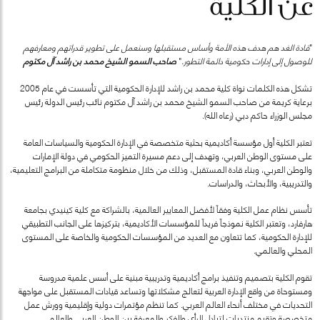
عن الكلية
"
قادة الغد هم هدف هذه الأمة وأساس مستقبلها وسنعمل على تطوير قدراتهم ومعارفهم
للوصول إلى إدارات حكومية دائمة التطور.
"
صاحب السمو الشيخ محمد بن راشد آل مكتوم
تشكل هذه الكلمات نواة كلية محمد بن راشد للإدارة الحكومية التي تأسست في عام 2005
برعاية كريمة من صاحب السمو الشيخ محمد بن راشد آل مكتوم نائب رئيس الدولة رئيس
مجلس الوزراء حاكم دبي (رعاه الله).
تعتبر الكلية أول مؤسسة أكاديمية بحثية متخصصة في الإدارة الحكومية والسياسات العامة
على مستوى الوطن العربي، وتهدف إلى دعم مسيرة التميز الحكومي في دولة الإمارات
والوطن العربي، وبناء قادة المستقبل، وذلك من خلال منظومة متكاملة من البرامج التعليمية،
والتدريبية، والأبحاث، والدراسات.
تأسس نظام عمل الكلية وفقاً لأفضل المعايير العالمية، بالشراكة مع كلية كينيدي بجامعة
هارفارد، وتعتبر الكلية نموذجاً فريداً للمؤسسات الأكاديمية، بتركيزها على الجانب التطبيقي
للإدارة الحكومية، كما تتعاون مع العديد من المؤسسات الحكومية والخاصة على المستوى
المحلي والعالمي.
تقوم الكلية بتصميم وتنفيذ برامج أكاديمية وتدريبية مبنية على أسس علمية مدروسة
ومستوحاة من واقع الإدارة العربية لتعالج مشكلاتها وتساعد قيادات المستقبل على مواجهة
التحديات في مختلف أنحاء العالم العربي. كما تنظم مؤتمرات دولية وإقليمية وورش عمل
متخصصة وتقيم منتديات لتبادل الرأي والفكر والمعرفة بين الوطن العربي والعالم.