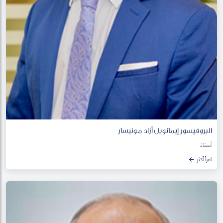
البروفيسور إيمانويل أزاد مونيسار
أستاذ
اقرأ أكثر