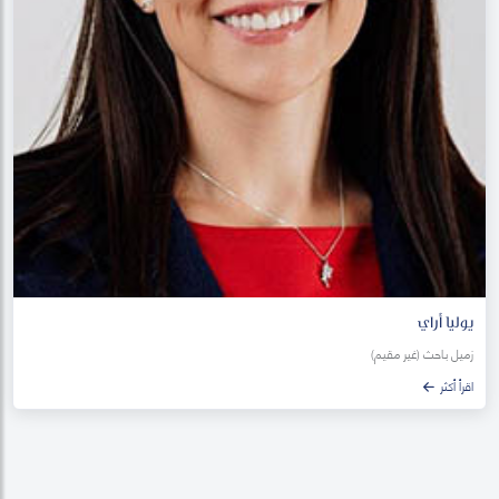
يوليا أراي
زميل باحث (غير مقيم)
اقرأ أكثر