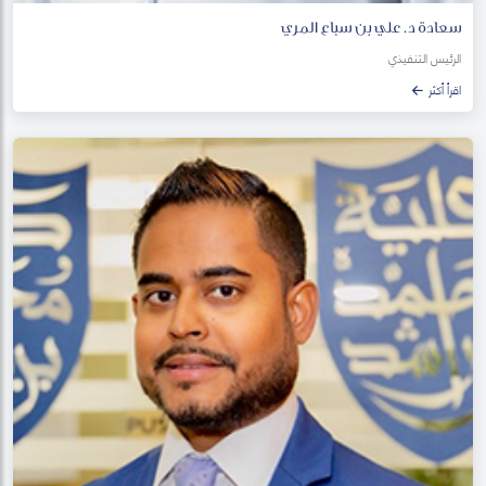
سعادة د. علي بن سباع المري
الرئيس التنفيذي
اقرأ أكثر