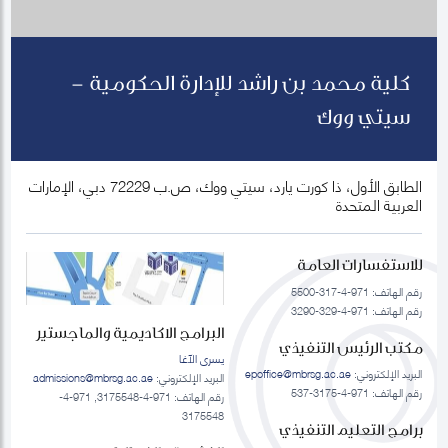
كلية محمد بن راشد للإدارة الحكومية -
سيتي ووك
الطابق الأول، ذا كورت يارد، سيتي ووك، ص.ب 72229 دبي، الإمارات
العربية المتحدة
للاستفسارات العامة
رقم الهاتف: 971-4-317-5500
رقم الهاتف: 971-4-329-3290
البرامج الاكاديمية والماجستير
مكتب الرئيس التنفيذي
يسرى الآغا
البريد الإلكتروني:
epoffice@mbrsg.ac.ae
البريد الإلكتروني:
admissions@mbrsg.ac.ae
رقم الهاتف: 971-4-3175-537
رقم الهاتف: 971-4-3175548, 971-4-
3175548
برامج التعليم التنفيذي