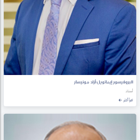
البروفيسور إيمانويل أزاد مونيسار
أستاذ
اقرأ أكثر