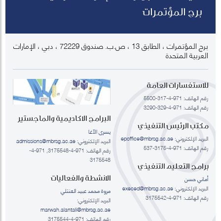
برج المؤتمرات
برج المؤتمرات ، الطابق 13 ، ص.ب. صندوق 72229 ، دبي ، الإمارات
العربية المتحدة
للاستفسارات العامة
رقم الهاتف: 971-4-317-5500
رقم الهاتف: 971-4-329-3290
البرامج الاكاديمية والماجستير
مكتب الرئيس التنفيذي
يسرى الآغا
البريد الإلكتروني:
epoffice@mbrsg.ac.ae
البريد الإلكتروني:
admissions@mbrsg.ac.ae
رقم الهاتف: 971-4-3175-537
رقم الهاتف: 971-4-3175548, 971-4-
3175548
برامج التعليم التنفيذي
الانشطة والفعاليات
أماني حسن
البريد الإلكتروني:
execed@mbrsg.ac.ae
مروة محمد عبيد العنتلي
رقم الهاتف: 971-4-3175542
البريد الإلكتروني:
marwah.alantali@mbrsg.ac.ae​
رقم الهاتف: 971-4-3175544