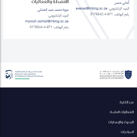
الانشطة والفعاليات
أماني حسن
البريد الإلكتروني:
execed@mbrsg.ac.ae
مروة محمد عبيد العنتلي
رقم الهاتف: 971-4-3175542
البريد الإلكتروني:
marwah.alantali@mbrsg.ac.ae​
رقم الهاتف: 971-4-3175544
عن الكلية
الفعاليات العامة
البحوث والإصدارات
المبادرات