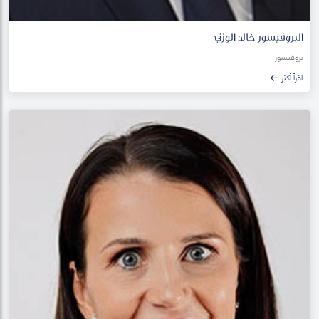
البروفيسور خالد الوزني
بروفيسور
اقرأ أكثر