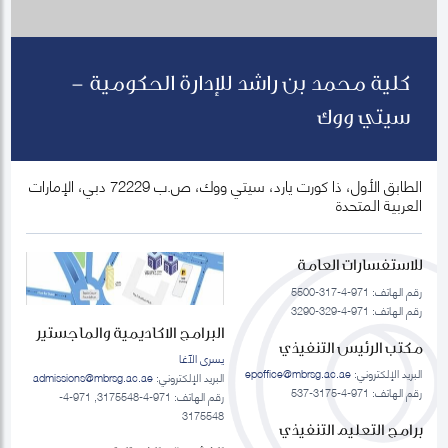
كلية محمد بن راشد للإدارة الحكومية -
سيتي ووك
الطابق الأول، ذا كورت يارد، سيتي ووك، ص.ب 72229 دبي، الإمارات
العربية المتحدة
للاستفسارات العامة
رقم الهاتف: 971-4-317-5500
رقم الهاتف: 971-4-329-3290
البرامج الاكاديمية والماجستير
مكتب الرئيس التنفيذي
يسرى الآغا
البريد الإلكتروني:
epoffice@mbrsg.ac.ae
البريد الإلكتروني:
admissions@mbrsg.ac.ae
رقم الهاتف: 971-4-3175-537
رقم الهاتف: 971-4-3175548, 971-4-
3175548
برامج التعليم التنفيذي