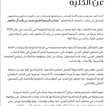
عن الكلية
"
قادة الغد هم هدف هذه الأمة وأساس مستقبلها وسنعمل على تطوير قدراتهم ومعارفهم
للوصول إلى إدارات حكومية دائمة التطور.
"
صاحب السمو الشيخ محمد بن راشد آل مكتوم
تشكل هذه الكلمات نواة كلية محمد بن راشد للإدارة الحكومية التي تأسست في عام 2005
برعاية كريمة من صاحب السمو الشيخ محمد بن راشد آل مكتوم نائب رئيس الدولة رئيس
مجلس الوزراء حاكم دبي (رعاه الله).
تعتبر الكلية أول مؤسسة أكاديمية بحثية متخصصة في الإدارة الحكومية والسياسات العامة
على مستوى الوطن العربي، وتهدف إلى دعم مسيرة التميز الحكومي في دولة الإمارات
والوطن العربي، وبناء قادة المستقبل، وذلك من خلال منظومة متكاملة من البرامج التعليمية،
والتدريبية، والأبحاث، والدراسات.
تأسس نظام عمل الكلية وفقاً لأفضل المعايير العالمية، بالشراكة مع كلية كينيدي بجامعة
هارفارد، وتعتبر الكلية نموذجاً فريداً للمؤسسات الأكاديمية، بتركيزها على الجانب التطبيقي
للإدارة الحكومية، كما تتعاون مع العديد من المؤسسات الحكومية والخاصة على المستوى
المحلي والعالمي.
تقوم الكلية بتصميم وتنفيذ برامج أكاديمية وتدريبية مبنية على أسس علمية مدروسة
ومستوحاة من واقع الإدارة العربية لتعالج مشكلاتها وتساعد قيادات المستقبل على مواجهة
التحديات في مختلف أنحاء العالم العربي. كما تنظم مؤتمرات دولية وإقليمية وورش عمل
متخصصة وتقيم منتديات لتبادل الرأي والفكر والمعرفة بين الوطن العربي والعالم.