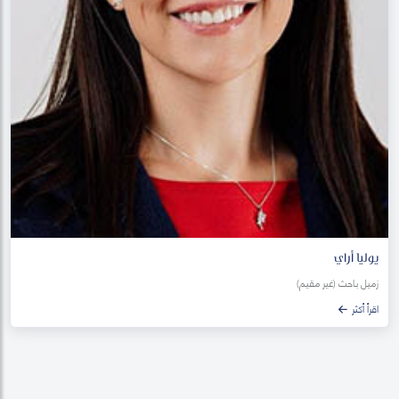
يوليا أراي
زميل باحث (غير مقيم)
اقرأ أكثر