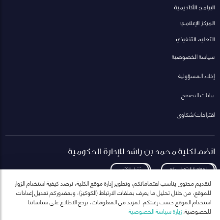
البرامج الأكاديمية
المركز الإعلامي
التعليم التنفيذي
سياسة الخصوصية
إخلاء المسؤولية
بيانات التصفح
اقتراحات/شكاوى
انضم لكلية محمد بن راشد للإدارة الحكومية
لمعاودة الاتصال بكم
تنزيل الكتيب
لتقديم محتوى يناسب اهتماماتكم، وتطوير إدارة موقع الكلية، نرصد كيفية استخدام الزوار
للموقع، من خلال تحليل ما يعرف بملفات الارتباط (الكوكيز)، وبمقدوركم تعديل إعدادات
استخدام الموقع حسب رغبتكم. لمزيد من المعلومات، يرجع الاطلاع على سياساتنا
للخصوصية.
زيارة سياسة الخصوصية
انضم إلى قائمة مراسلاتنا