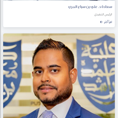
سعادة د. علي بن سباع المري
الرئيس التنفيذي
اقرأ أكثر