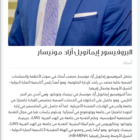
البروفيسور إيمانويل أزاد مونيسار
أستاذ
يشغل البروفيسور إمانويل أزاد مونيسار منصب أستاذ في بحوث الأنظمة والسياسات
الصحية بكلية محمد بن راشد للإدارة الحكومية، وهو أيضاً رئيس أكاديمية التجارة الدولية -
الشرق الأوسط وشمال إفريقيا.
نشأ البروفيسور إيمانويل أزاد مونيسار في ترينيداد وتوباغو، وهي أحدى جزر البحر
الكاريبي. وهو حاصل على الدكتواره في الخدمات الصحية بتخصص القيادة (بامتياز) من
جامعة والدن في الولايات المتحدة الأمريكية. كما أنه حاصل على الماجستير في إدارة
الجودة (بامتياز) من جامعة وولونغونغ في أستراليا؛ ودبلوم دراسات عليا في مجال التغذية
المجتمعية المؤسسية، وعلم التغذية من جامعة جزر الهند الغربية (UWI)، بترينيداد
وتوباغو؛ وبكالوريوس في علم البيئة البشرية: التغذية من جامعة جزر الهند الغربية (UWI)،
بترينيداد وتوباغو. وهو أيضًا رئيس وعضو في الهيئة التنفيذية لأكاديمية التجارة الدولية -
الشرق الأوسط وشمال إفريقيا (AIB-MENA)