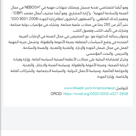
وهو أيضًا اختصاصي تغذية مسجل ويمتلك شهادات مهنية في "NEBOSH في مجال
الصحة والسلامة المهنية"، و"إدارة المشاريع، وهو أيضا محترف أعمال معتمد (CBP)"،
ومقيم للذكاء العاطفي، و"المدققون الداخليون لنظام إدارة الجودة (ISO 9001:2008)".
نشر أكثر من 250 بحثا في مجلات علمية محكمة، وشارك في مؤتمرات دولية محكمة،
وشارك في تأليف الكتب وفصول الكتب.
وعنوان رسالته للدكتوراه هو: دور المحترفين في مجال الصحة في الإمارات العربية
المتحدة في وضع السياسات المتعلقة بصحة الأمومة والطفولة. وتشمل خبرته المهنية
العمل في مجال ضمان الجودة والإدارة، والتغذية والتغذية، والصحة والسلامة،
والتدريس، والبحث المؤسسي.
وتتركز اهتماماته البحثية على مجالات الأنظمة الصحية السياسة العامة، وإدارة وقيادة
الرعاية الصحية، وصحة الأمومة والطفولة، وسياسة الصحة والابتكار، والتغذية،
والحوكمة العالمية، وسياسة الأعمال الدولية، والسياسة الاجتماعية، والشراكات العامة
والخاصة، وإدارة الجودة.
للتواصل:
www.linkedin.com/in/iamoonesar
ORCID:
https://orcid.org/0000-0003-4027-3508