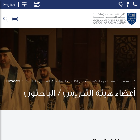
English
تخطي إلى المحتوى الرئيسي
فتح قائمة الوصول
كلية محمد بن راشد للإدارة الحكومية
عن الكلية
أعضاء هيئة التدريس / الباحثون
Professor 
Immanuel
أعضاء هيئة التدريس / الباحثون
 Azaad 
Moonesar
 R. D